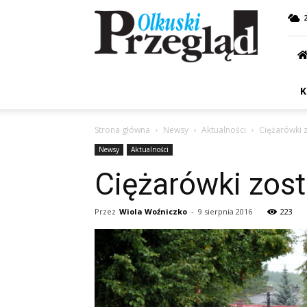
Przegląd
Olkuski
K
Strona główna
Newsy
Aktualności
Ciężarówki 
Newsy
Aktualności
Ciężarówki zost
Przez
Wiola Woźniczko
-
9 sierpnia 2016
223