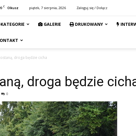
C
20
piątek, 7 sierpnia, 2026
Zaloguj się / Dołącz
Olkusz
KATEGORIE
GALERIE
DRUKOWANY
INTER
ONTAKT
zostaną, droga będzie cicha
aną, droga będzie cich
0