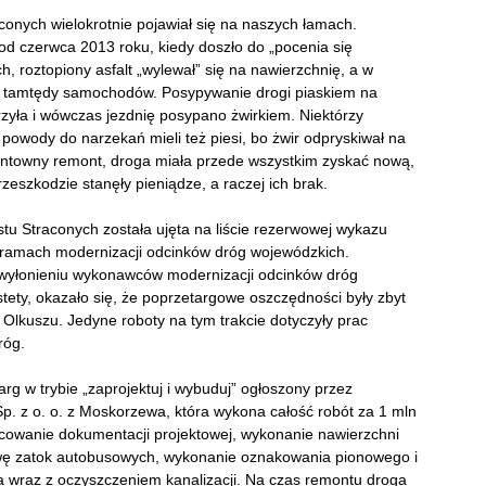
onych wielokrotnie pojawiał się na naszych łamach.
y od czerwca 2013 roku, kiedy doszło do „pocenia się
, roztopiony asfalt „wylewał” się na nawierzchnię, a w
ych tamtędy samochodów. Posypywanie drogi piaskiem na
rzyła i wówczas jezdnię posypano żwirkiem. Niektórzy
powody do narzekań mieli też piesi, bo żwir odpryskiwał na
runtowny remont, droga miała przede wszystkim zyskać nową,
zeszkodzie stanęły pieniądze, a raczej ich brak.
tu Straconych została ujęta na liście rezerwowej wykazu
 ramach modernizacji odcinków dróg wojewódzkich.
 wyłonieniu wykonawców modernizacji odcinków dróg
tety, okazało się, że poprzetargowe oszczędności były zbyt
lkuszu. Jedyne roboty na tym trakcie dotyczyły prac
róg.
rg w trybie „zaprojektuj i wybuduj” ogłoszony przez
. z o. o. z Moskorzewa, która wykona całość robót za 1 mln
acowanie dokumentacji projektowej, wykonanie nawierzchni
wę zatok autobusowych, wykonanie oznakowania pionowego i
 wraz z oczyszczeniem kanalizacji. Na czas remontu droga