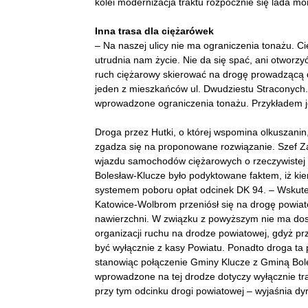
kolei modernizacja traktu rozpocznie się lada m
Inna trasa dla ciężarówek
– Na naszej ulicy nie ma ograniczenia tonażu. C
utrudnia nam życie. Nie da się spać, ani otworzy
ruch ciężarowy skierować na drogę prowadzącą d
jeden z mieszkańców ul. Dwudziestu Straconych.
wprowadzone ograniczenia tonażu. Przykładem je
Droga przez Hutki, o której wspomina olkuszani
zgadza się na proponowane rozwiązanie. Szef 
wjazdu samochodów ciężarowych o rzeczywistej 
Bolesław-Klucze było podyktowane faktem, iż kie
systemem poboru opłat odcinek DK 94. – Wskutek
Katowice-Wolbrom przeniósł się na drogę powiat
nawierzchni. W związku z powyższym nie ma dos
organizacji ruchu na drodze powiatowej, gdyż pr
być wyłącznie z kasy Powiatu. Ponadto droga ta 
stanowiąc połączenie Gminy Klucze z Gminą Bole
wprowadzone na tej drodze dotyczy wyłącznie tra
przy tym odcinku drogi powiatowej – wyjaśnia 