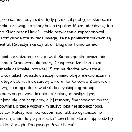
oment.
iężkie samochody jeżdżą tędy przez całą dobę, co skutecznie
ć okna z uwagi na spory hałas i spaliny. Może udałoby się ten
o Klucz przez Hutki? – takie rozwiązanie zaproponował
 Pomysłodawca zwraca uwagę, że na pobliskich traktach są
st ul. Rabsztyńska czy ul. ul. Długa na Pomorzanach.
n, jest zarządzana przez powiat. Samorząd stanowczo nie
Zarządu Drogowego tłumaczy, że wprowadzenie zakazu
masie całkowitej powyżej 15 ton na drodze powiatowej
rowcy takich pojazdów zaczęli omijać objęty elektronicznym
 tego cały ruch ciężarowy z kierunku Katowice-Zawiercie i
ową, co mogło doprowadzić do szybkiej degradacji
tatecznego uzasadnienia na zmianę obowiązującej
zejazd nią jest bezpłatny, a jej remonty finansowane muszą
powinna przede wszystkim służyć lokalnej społeczności,
sław. Należy również wspomnieć fakt, że ograniczenie
nzytu, a nie dotyczy mieszkańców i firm, które mają siedzibę
dyrektor Zarządu Drogowego Paweł Pacuń.