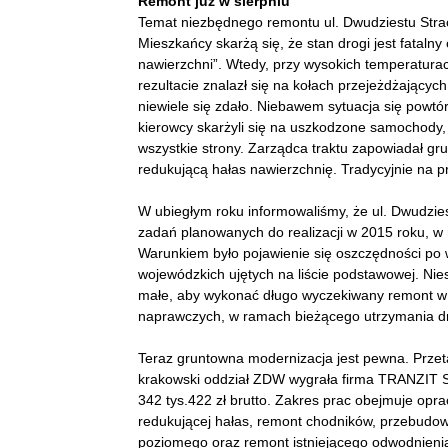
Remont już w sierpniu
Temat niezbędnego remontu ul. Dwudziestu Strac
Mieszkańcy skarżą się, że stan drogi jest fataln
nawierzchni”. Wtedy, przy wysokich temperaturach
rezultacie znalazł się na kołach przejeżdżając
niewiele się zdało. Niebawem sytuacja się powtó
kierowcy skarżyli się na uszkodzone samochody, 
wszystkie strony. Zarządca traktu zapowiadał g
redukującą hałas nawierzchnię. Tradycyjnie na pr
W ubiegłym roku informowaliśmy, że ul. Dwudzies
zadań planowanych do realizacji w 2015 roku, w
Warunkiem było pojawienie się oszczędności po
wojewódzkich ujętych na liście podstawowej. Nies
małe, aby wykonać długo wyczekiwany remont w O
naprawczych, w ramach bieżącego utrzymania d
Teraz gruntowna modernizacja jest pewna. Przeta
krakowski oddział ZDW wygrała firma TRANZIT Sp
342 tys.422 zł brutto. Zakres prac obejmuje opr
redukującej hałas, remont chodników, przebudo
poziomego oraz remont istniejącego odwodnienia