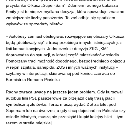
przystanku Olkusz „Super-Sam”. Zdaniem radnego Łukasza
Kmity jest to nieprzemyślana decyzja, która spowoduje znaczne
zmniejszenie liczby pasażerów. To zaś odbije się spadkiem
wpływów ze sprzedaży biletów.
– Autobusy zamiast obsługiwać rozwijające się obszary Olkusza,
będą „dublowały się” z trasą przebiegu innych, istniejących już
linii komunikacyjnych. Jednocześnie decyzja ZKG „KM”
doprowadza do sytuacji, w której część mieszkańców osiedla
Pomorzany traci możność dogodnego, bezpośredniego dojazdu
w rejon szpitala, sanepidu, ZUS i innych ważnych instytucji –
czytamy w interpelacji, skierowanej pod koniec czerwca do
Burmistrza Romana Piaśnika.
Radny zwraca uwagę na jeszcze jeden problem. Gdy kursował
autobus linii PS1 pasażerowie za przejazd całą trasą płacili
symboliczną złotówkę. Teraz muszą wydać 2 zł za bilet pod
Supersam lub na dworzec, a gdy chcą dojechać na Pakuskę czy
osiedle Młodych, muszą się przesiąść i kupić kolejny bilet – tym
razem w strefie miejskiej.