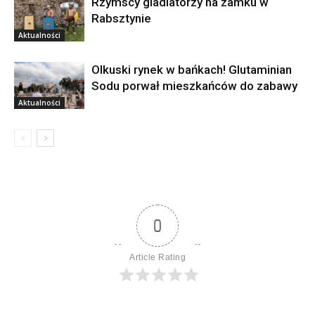
Rzymscy gladiatorzy na zamku w
Rabsztynie
Aktualności
Olkuski rynek w bańkach! Glutaminian
Sodu porwał mieszkańców do zabawy
Aktualności
0
Article Rating