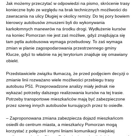
Jak możemy przeczytać w odpowiedzi na pismo, skrócenie trasy
konieczne było ze względu na brak technicznych możliwości do
zawracania na ulicy Długiej w okolicy remizy. Do tej pory bowiem
kierowcy autobusów zmuszeni byli do wykonywania
karkołomnych manewrów na środku drogi. Wydłużenie kursów
na koniec Pomorzan nie jest zaś możliwe, gdyż znajdująca się
tam pętla autobusowa wymaga przebudowy. To zaś wymaga
zmian w planie zagospodarowania przestrzennego gminy
Klucze, gdyż to właśnie na jej terytorium znajduje się omawiany
obiekt.
Przedstawiciele związku tłumaczą, że przed podjęciem decyzji o
zmianie linii rozważano wiele możliwości przebiegu trasy
autobusu PS1. Przeprowadzone analizy miały jednak nie
wykazać potrzeby dalszego realizowania kursów na tej trasie.
Potrzeby transportowe mieszkańców mają być zabezpieczone
przez szereg innych autobusów kursujących przez to osiedle.
– Zaproponowana zmiana zabezpiecza dojazd mieszkańcom
osiedli do centrum miasta, a mieszkańcy Pomorzan mogą
korzystać z połączeń innymi liniami komunikacji miejskiej