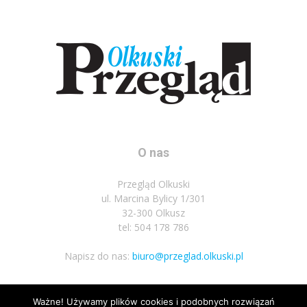
O nas
Przegląd Olkuski
ul. Marcina Bylicy 1/301
32-300 Olkusz
tel: 504 178 786
Napisz do nas:
biuro@przeglad.olkuski.pl
Ważne! Używamy plików cookies i podobnych rozwiązań