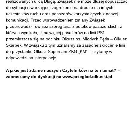
realizowanych ulicą Długą. Związek nie może dłużej dopuszczać
do sytuacji stwarzającej zagrożenie na drodze dla innych
uczestników ruchu oraz pasażerów korzystających z naszej
komunikacji. Przed wprowadzeniem zmiany Związek
przeprowadził również szereg analiz potoków pasażerskich, z
których wynikało, iż najwięcej pasażerów na linii PS1
przemieszcza się na odcinku Olkusz os. Młodych Pętla – Olkusz
Skarbek. W związku z tym uznaliśmy za zasadne skrócenie linii
do przystanku Olkusz Supersam ZKG „KM” – czytamy w
odpowiedzi na interpelację.
A jakie jest zdanie naszych Czytelników na ten temat? –
zapraszamy do dyskusji na www.przeglad.olkuski.pl