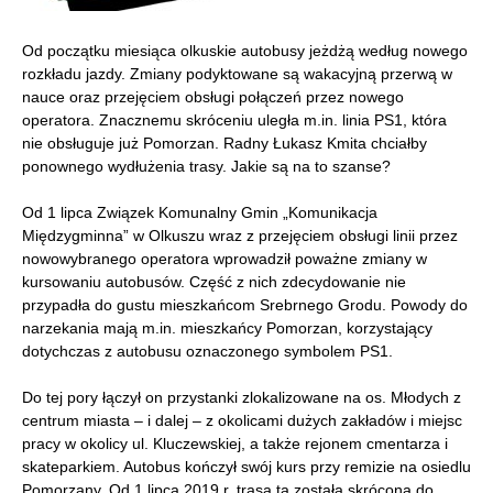
Od początku miesiąca olkuskie autobusy jeżdżą według nowego
rozkładu jazdy. Zmiany podyktowane są wakacyjną przerwą w
nauce oraz przejęciem obsługi połączeń przez nowego
operatora. Znacznemu skróceniu uległa m.in. linia PS1, która
nie obsługuje już Pomorzan. Radny Łukasz Kmita chciałby
ponownego wydłużenia trasy. Jakie są na to szanse?
Od 1 lipca Związek Komunalny Gmin „Komunikacja
Międzygminna” w Olkuszu wraz z przejęciem obsługi linii przez
nowowybranego operatora wprowadził poważne zmiany w
kursowaniu autobusów. Część z nich zdecydowanie nie
przypadła do gustu mieszkańcom Srebrnego Grodu. Powody do
narzekania mają m.in. mieszkańcy Pomorzan, korzystający
dotychczas z autobusu oznaczonego symbolem PS1.
Do tej pory łączył on przystanki zlokalizowane na os. Młodych z
centrum miasta – i dalej – z okolicami dużych zakładów i miejsc
pracy w okolicy ul. Kluczewskiej, a także rejonem cmentarza i
skateparkiem. Autobus kończył swój kurs przy remizie na osiedlu
Pomorzany. Od 1 lipca 2019 r. trasa ta została skrócona do