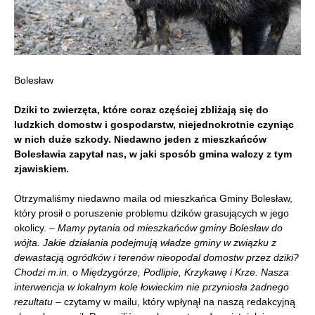
Bolesław
Dziki to zwierzęta, które coraz częściej zbliżają się do
ludzkich domostw i gospodarstw, niejednokrotnie czyniąc
w nich duże szkody. Niedawno jeden z mieszkańców
Bolesławia zapytał nas, w jaki sposób gmina walczy z tym
zjawiskiem.
Otrzymaliśmy niedawno maila od mieszkańca Gminy Bolesław,
który prosił o poruszenie problemu dzików grasujących w jego
okolicy. –
Mamy pytania od mieszkańców gminy Bolesław do
wójta. Jakie działania podejmują władze gminy w związku z
dewastacją ogródków i terenów nieopodal domostw przez dziki?
Chodzi m.in. o Międzygórze, Podlipie, Krzykawę i Krze. Nasza
interwencja w lokalnym kole łowieckim nie przyniosła żadnego
rezultatu
– czytamy w mailu, który wpłynął na naszą redakcyjną