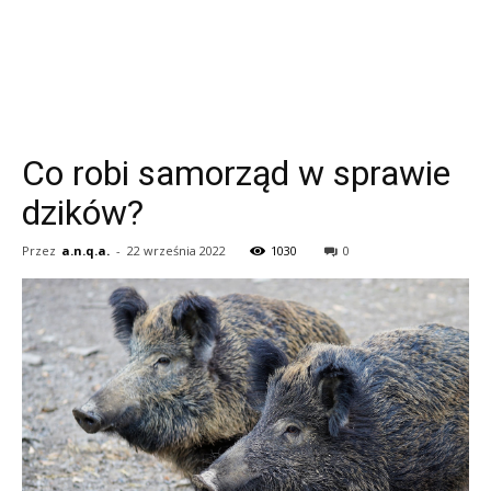
Co robi samorząd w sprawie
dzików?
Przez
a.n.q.a.
-
22 września 2022
1030
0