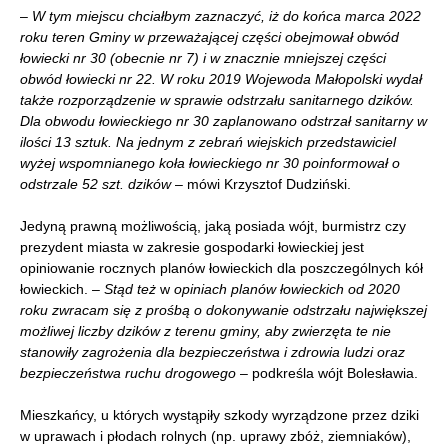
–
W tym miejscu chciałbym zaznaczyć, iż do końca marca 2022
roku teren Gminy w przeważającej części obejmował obwód
łowiecki nr 30 (obecnie nr 7) i w znacznie mniejszej części
obwód łowiecki nr 22. W roku 2019 Wojewoda Małopolski wydał
także rozporządzenie w sprawie odstrzału sanitarnego dzików.
Dla obwodu łowieckiego nr 30 zaplanowano odstrzał sanitarny w
ilości 13 sztuk. Na jednym z zebrań wiejskich przedstawiciel
wyżej wspomnianego koła łowieckiego nr 30 poinformował o
odstrzale 52 szt. dzików
– mówi Krzysztof Dudziński.
Jedyną prawną możliwością, jaką posiada wójt, burmistrz czy
prezydent miasta w zakresie gospodarki łowieckiej jest
opiniowanie rocznych planów łowieckich dla poszczególnych kół
łowieckich. –
Stąd też
w
opiniach planów łowieckich od 2020
roku zwracam się z prośbą o dokonywanie odstrzału największej
możliwej liczby dzików z terenu gminy, aby zwierzęta te nie
stanowiły zagrożenia dla bezpieczeństwa i zdrowia ludzi oraz
bezpieczeństwa ruchu drogowego
– podkreśla wójt Bolesławia.
Mieszkańcy, u których wystąpiły szkody wyrządzone przez dziki
w uprawach i płodach rolnych (np. uprawy zbóż, ziemniaków),