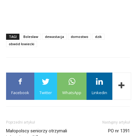
TAGI
Bolesław
dewastacja
domostwo
dzik
obwód łowiecki
Facebook
Twitter
WhatsApp
Linkedin
Poprzedni artykuł
Następny artykuł
Małopolscy seniorzy otrzymali
PO nr 1391