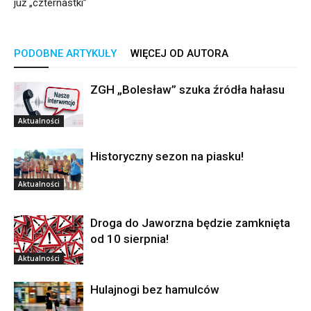
już „czternastki”
PODOBNE ARTYKUŁY
WIĘCEJ OD AUTORA
ZGH „Bolesław” szuka źródła hałasu
Aktualności
Historyczny sezon na piasku!
Aktualności
Droga do Jaworzna będzie zamknięta
od 10 sierpnia!
Aktualności
Hulajnogi bez hamulców