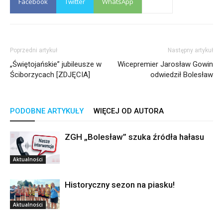
Facebook
Twitter
WhatsApp
Poprzedni artykuł
Następny artykuł
„Świętojańskie” jubileusze w
Wicepremier Jarosław Gowin
Ściborzycach [ZDJĘCIA]
odwiedził Bolesław
PODOBNE ARTYKUŁY
WIĘCEJ OD AUTORA
ZGH „Bolesław” szuka źródła hałasu
Aktualności
Historyczny sezon na piasku!
Aktualności