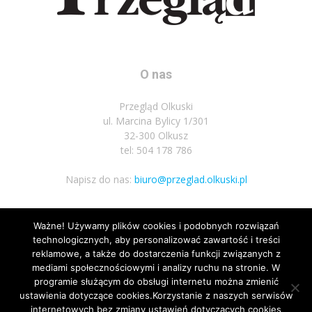
O nas
Przegląd Olkuski
ul. Marcina Bylicy 1/301
32-300 Olkusz
tel: 504 178 786
Napisz do nas:
biuro@przeglad.olkuski.pl
Ważne! Używamy plików cookies i podobnych rozwiązań
Podążaj za nami
technologicznych, aby personalizować zawartość i treści
reklamowe, a także do dostarczenia funkcji związanych z
mediami społecznościowymi i analizy ruchu na stronie. W
programie służącym do obsługi internetu można zmienić
ustawienia dotyczące cookies.Korzystanie z naszych serwisów
internetowych bez zmiany ustawień dotyczących cookies