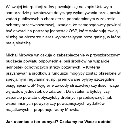
W swojej interpelacji radny powołuje się na zapis Ustawy o
samorządzie powiatowym dotyczący wykonywania przez powiat
zadań publicznych o charakterze ponadgminnym w zakresie
ochrony przeciwpożarowej, uznając, że samorządowcy powinni
być otwarci na potrzeby jednostek OSP, które wykonują swoją
służbę na obszarze nieraz wykraczającym poza gminę, w której
mają siedzibę.
Michał Mrówka wnioskuje o zabezpieczenie w przyszłorocznym
budżecie powiatu odpowiedniej puli środków na wsparcie
jednostek ochotniczych straży pożarnych. – Kryteria
przyznawania środków z funduszu mogłyby zostać określone w
specjalnym regulaminie, np. premiowane byłyby szczególne
osiągnięcia OSP (wygrane zawody strażackie) czy ilość i waga
wyjazdów jednostek do zdarzeń. Do ustalenia byłoby, czy
wsparcie powiatu dotyczyłoby drobnych przedsięwzięć, jak
wspomnianych powyżej czy poważniejszych wydatków
majątkowych – proponuje radny Mrówka.
Jak oceniacie ten pomysł? Czekamy na Wasze opinie!