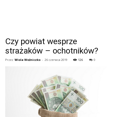
Czy powiat wesprze
strażaków – ochotników?
Przez
Wiola Woźniczko
-
26 czerwca 2019
126
0