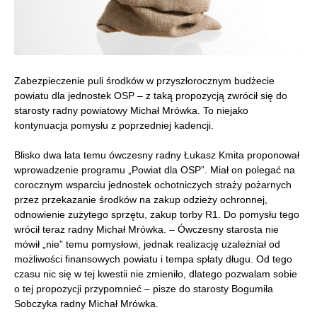
Zabezpieczenie puli środków w przyszłorocznym budżecie
powiatu dla jednostek OSP – z taką propozycją zwrócił się do
starosty radny powiatowy Michał Mrówka. To niejako
kontynuacja pomysłu z poprzedniej kadencji.
Blisko dwa lata temu ówczesny radny Łukasz Kmita proponował
wprowadzenie programu „Powiat dla OSP”. Miał on polegać na
corocznym wsparciu jednostek ochotniczych straży pożarnych
przez przekazanie środków na zakup odzieży ochronnej,
odnowienie zużytego sprzętu, zakup torby R1. Do pomysłu tego
wrócił teraz radny Michał Mrówka. – Ówczesny starosta nie
mówił „nie” temu pomysłowi, jednak realizację uzależniał od
możliwości finansowych powiatu i tempa spłaty długu. Od tego
czasu nic się w tej kwestii nie zmieniło, dlatego pozwalam sobie
o tej propozycji przypomnieć – pisze do starosty Bogumiła
Sobczyka radny Michał Mrówka.