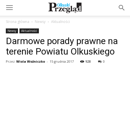
Strona główna
Newsy
Aktualności
Newsy
Aktualności
Darmowe porady prawne na
terenie Powiatu Olkuskiego
Przez
Wiola Woźniczko
-
15 grudnia 2017
928
0