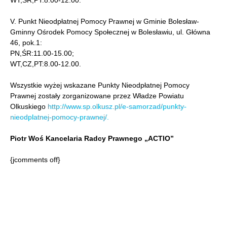
WT,ŚR,PT:8.00-12.00.
V. Punkt Nieodpłatnej Pomocy Prawnej w Gminie Bolesław-
Gminny Ośrodek Pomocy Społecznej w Bolesławiu, ul. Główna
46, pok.1:
PN,ŚR:11.00-15.00;
WT,CZ,PT:8.00-12.00.
Wszystkie wyżej wskazane Punkty Nieodpłatnej Pomocy
Prawnej zostały zorganizowane przez Władze Powiatu
Olkuskiego
http://www.sp.olkusz.pl/e-samorzad/punkty-
nieodplatnej-pomocy-prawnej/
.
Piotr Woś Kancelaria Radcy Prawnego „ACTIO”
{jcomments off}