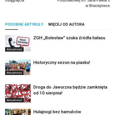
osiągnięcia
Podstawowej im. Jana Pawła II
w Braciejówce
PODOBNE ARTYKUŁY
WIĘCEJ OD AUTORA
ZGH „Bolesław” szuka źródła hałasu
Aktualności
Historyczny sezon na piasku!
Aktualności
Droga do Jaworzna będzie zamknięta
od 10 sierpnia!
Aktualności
Hulajnogi bez hamulców