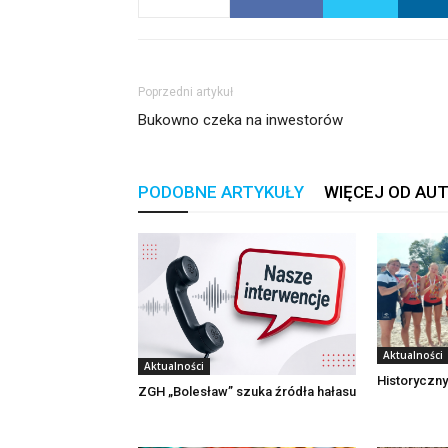
Poprzedni artykuł
Bukowno czeka na inwestorów
PODOBNE ARTYKUŁY
WIĘCEJ OD AU
Aktualności
Aktualności
Historyczny
ZGH „Bolesław” szuka źródła hałasu