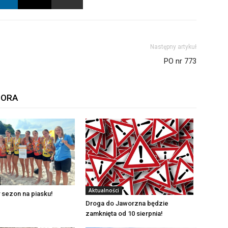
Następny artykuł
PO nr 773
TORA
Aktualności
 sezon na piasku!
Droga do Jaworzna będzie
zamknięta od 10 sierpnia!