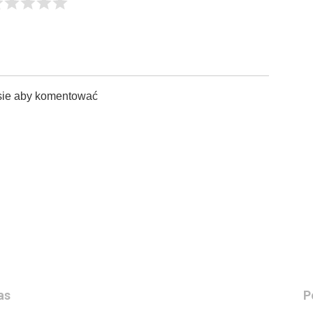
sie aby komentować
as
P