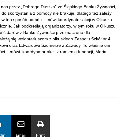
o nas przez „Dobrego Duszka” ze Śląskiego Banku Żywności,
 skorzystania z pomocy nie brakuje, dlatego też zależy
 w ten sposób pomóc – mówi koordynator akcji w Olkuszu
icznie. Jak podkreślają organizatorzy, w tym roku w Olkuszu
ość darów z Banku Żywności przeznaczono dla
eżą się wolontariuszom z olkuskiego Zespołu Szkół nr 4,
rkowi oraz Edwardowi Szumerze z Zawady. To właśnie oni
i – mówi koordynator akcji z ramienia fundacji, Maria
din
Email
Print