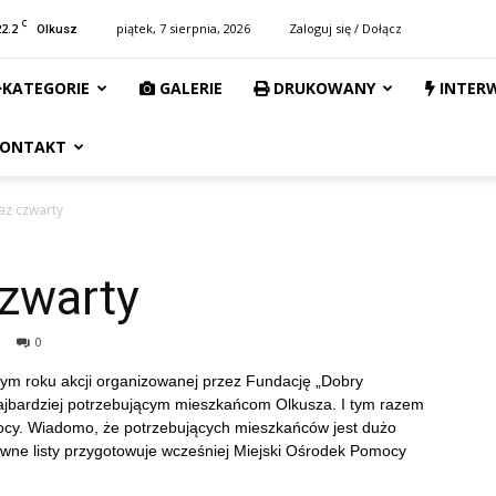
C
22.2
piątek, 7 sierpnia, 2026
Zaloguj się / Dołącz
Olkusz
KATEGORIE
GALERIE
DRUKOWANY
INTER
ONTAKT
az czwarty
czwarty
0
 tym roku akcji organizowanej przez Fundację „Dobry
ajbardziej potrzebującym mieszkańcom Olkusza. I tym razem
ocy. Wiadomo, że potrzebujących mieszkańców jest dużo
tosowne listy przygotowuje wcześniej Miejski Ośrodek Pomocy