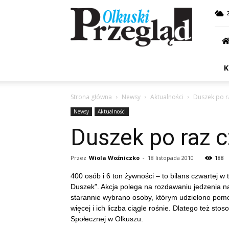
Przegląd
Olkuski
K
Strona główna
Newsy
Aktualności
Duszek po r
Newsy
Aktualności
Duszek po raz 
Przez
Wiola Woźniczko
-
18 listopada 2010
188
400 osób i 6 ton żywności – to bilans czwartej w
Duszek”. Akcja polega na rozdawaniu jedzenia n
starannie wybrano osoby, którym udzielono pom
więcej i ich liczba ciągle rośnie. Dlatego też s
Społecznej w Olkuszu.