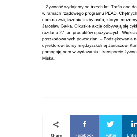
– Żywność wydajemy od trzech lat. Trafia ona d
w ramach rządowego programu PEAD. Chętnych do
nam na zwiększeniu liczby osób, którym możemy
Jarosław Gałka. Olkuskie akcje odbywają się cykl
rozdano 27 ton produktów spożywczych. Większ
poszkodowanych powodzian. – Podziękowania nal
dyrektorowi bursy międzyszkolnej Januszowi Ku
pomagają nam w wydawaniu i transporcie żywnośc
Miska.
Facebook
Twitter
Linke
Share