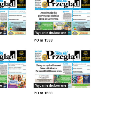
e
Wydanie drukowane
PO nr 1588
e
Wydanie drukowane
PO nr 1583