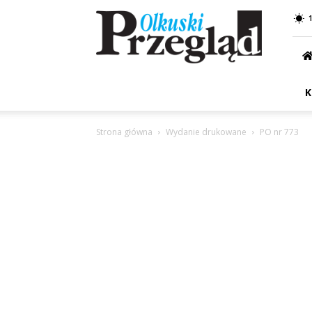
Przegląd
Olkuski
K
Strona główna
Wydanie drukowane
PO nr 773