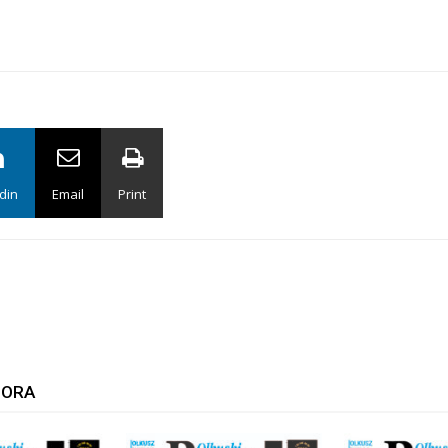
din
Email
Print
TORA