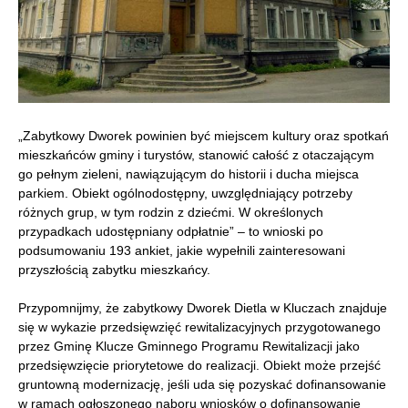
„Zabytkowy Dworek powinien być miejscem kultury oraz spotkań
mieszkańców gminy i turystów, stanowić całość z otaczającym
go pełnym zieleni, nawiązującym do historii i ducha miejsca
parkiem. Obiekt ogólnodostępny, uwzględniający potrzeby
różnych grup, w tym rodzin z dziećmi. W określonych
przypadkach udostępniany odpłatnie” – to wnioski po
podsumowaniu 193 ankiet, jakie wypełnili zainteresowani
przyszłością zabytku mieszkańcy.
Przypomnijmy, że zabytkowy Dworek Dietla w Kluczach znajduje
się w wykazie przedsięwzięć rewitalizacyjnych przygotowanego
przez Gminę Klucze Gminnego Programu Rewitalizacji jako
przedsięwzięcie priorytetowe do realizacji. Obiekt może przejść
gruntowną modernizację, jeśli uda się pozyskać dofinansowanie
w ramach ogłoszonego naboru wniosków o dofinansowanie