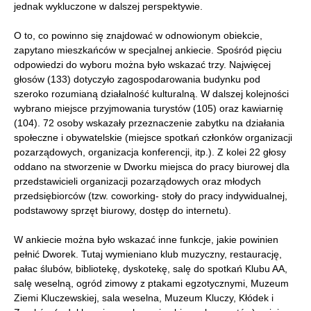
jednak wykluczone w dalszej perspektywie.
O to, co powinno się znajdować w odnowionym obiekcie,
zapytano mieszkańców w specjalnej ankiecie. Spośród pięciu
odpowiedzi do wyboru można było wskazać trzy. Najwięcej
głosów (133) dotyczyło zagospodarowania budynku pod
szeroko rozumianą działalność kulturalną. W dalszej kolejności
wybrano miejsce przyjmowania turystów (105) oraz kawiarnię
(104). 72 osoby wskazały przeznaczenie zabytku na działania
społeczne i obywatelskie (miejsce spotkań członków organizacji
pozarządowych, organizacja konferencji, itp.). Z kolei 22 głosy
oddano na stworzenie w Dworku miejsca do pracy biurowej dla
przedstawicieli organizacji pozarządowych oraz młodych
przedsiębiorców (tzw. coworking- stoły do pracy indywidualnej,
podstawowy sprzęt biurowy, dostęp do internetu).
W ankiecie można było wskazać inne funkcje, jakie powinien
pełnić Dworek. Tutaj wymieniano klub muzyczny, restaurację,
pałac ślubów, bibliotekę, dyskotekę, salę do spotkań Klubu AA,
salę weselną, ogród zimowy z ptakami egzotycznymi, Muzeum
Ziemi Kluczewskiej, sala weselna, Muzeum Kluczy, Kłódek i