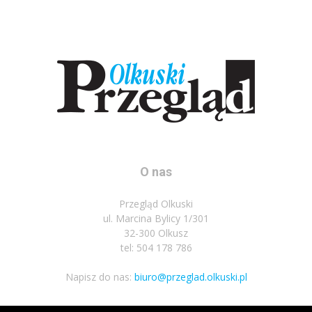
O nas
Przegląd Olkuski
ul. Marcina Bylicy 1/301
32-300 Olkusz
tel: 504 178 786
Napisz do nas:
biuro@przeglad.olkuski.pl