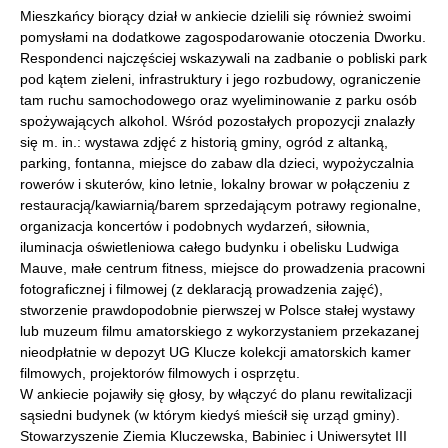
Mieszkańcy biorący dział w ankiecie dzielili się również swoimi
pomysłami na dodatkowe zagospodarowanie otoczenia Dworku.
Respondenci najczęściej wskazywali na zadbanie o pobliski park
pod kątem zieleni, infrastruktury i jego rozbudowy, ograniczenie
tam ruchu samochodowego oraz wyeliminowanie z parku osób
spożywających alkohol. Wśród pozostałych propozycji znalazły
się m. in.: wystawa zdjęć z historią gminy, ogród z altanką,
parking, fontanna, miejsce do zabaw dla dzieci, wypożyczalnia
rowerów i skuterów, kino letnie, lokalny browar w połączeniu z
restauracją/kawiarnią/barem sprzedającym potrawy regionalne,
organizacja koncertów i podobnych wydarzeń, siłownia,
iluminacja oświetleniowa całego budynku i obelisku Ludwiga
Mauve, małe centrum fitness, miejsce do prowadzenia pracowni
fotograficznej i filmowej (z deklaracją prowadzenia zajęć),
stworzenie prawdopodobnie pierwszej w Polsce stałej wystawy
lub muzeum filmu amatorskiego z wykorzystaniem przekazanej
nieodpłatnie w depozyt UG Klucze kolekcji amatorskich kamer
filmowych, projektorów filmowych i osprzętu.
W ankiecie pojawiły się głosy, by włączyć do planu rewitalizacji
sąsiedni budynek (w którym kiedyś mieścił się urząd gminy).
Stowarzyszenie Ziemia Kluczewska, Babiniec i Uniwersytet III