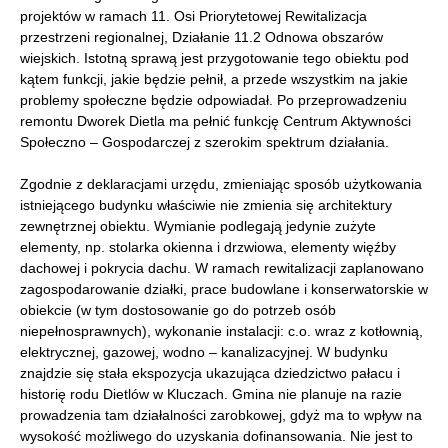
projektów w ramach 11. Osi Priorytetowej Rewitalizacja
przestrzeni regionalnej, Działanie 11.2 Odnowa obszarów
wiejskich. Istotną sprawą jest przygotowanie tego obiektu pod
kątem funkcji, jakie będzie pełnił, a przede wszystkim na jakie
problemy społeczne będzie odpowiadał. Po przeprowadzeniu
remontu Dworek Dietla ma pełnić funkcję Centrum Aktywności
Społeczno – Gospodarczej z szerokim spektrum działania.
Zgodnie z deklaracjami urzędu, zmieniając sposób użytkowania
istniejącego budynku właściwie nie zmienia się architektury
zewnętrznej obiektu. Wymianie podlegają jedynie zużyte
elementy, np. stolarka okienna i drzwiowa, elementy więźby
dachowej i pokrycia dachu. W ramach rewitalizacji zaplanowano
zagospodarowanie działki, prace budowlane i konserwatorskie w
obiekcie (w tym dostosowanie go do potrzeb osób
niepełnosprawnych), wykonanie instalacji: c.o. wraz z kotłownią,
elektrycznej, gazowej, wodno – kanalizacyjnej. W budynku
znajdzie się stała ekspozycja ukazująca dziedzictwo pałacu i
historię rodu Dietlów w Kluczach. Gmina nie planuje na razie
prowadzenia tam działalności zarobkowej, gdyż ma to wpływ na
wysokość możliwego do uzyskania dofinansowania. Nie jest to