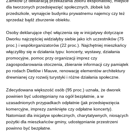
Zamków (z deklaracją przekazania zbioru eksponatów), miejsce
dla tworzonych przedsięwzięć społecznych, żłobek lub
przedszkole, wynajęcie budynku prywatnemu najemcy czy też
sprzedaż bądź zburzenie obiektu.
Osoby deklarujące chęć włączenia się w inicjatywy dotyczące
Dworku najczęściej widziałyby siebie jako ich uczestników (75
proc.) i współorganizatorów (22 proc.). Najchętniej mieszkańcy
włączyliby się w działania typu: koncerty, wystawy, działania
promocyjne, pomoc przy organizacji imprez czy
zagospodarowania otoczenia, zbieranie informacji czy pamiątek
po rodach Dietlów i Mauve, renowację elementów architektury
drewnianej czy rozwój turystyki i różne działania społeczne.
Zdecydowana większość osób (95 proc.) uznała, że dworek
powinien być udostępniany na ogół bezpłatnie, a w
uzasadnionych przypadkach odpłatnie (jak przedsięwzięcia
komercyjne, imprezy zamknięte czy odpłatne koncerty).
Natomiast dla inicjatyw społecznych, charytatywnych, niosących
pożytki dla mieszkańców gminy, udostępnianie przestrzeni
powinno być bezpłatne.