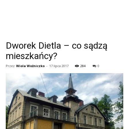
Dworek Dietla – co sądzą
mieszkańcy?
Przez
Wiola Woźniczko
-
17 lipca 2017
284
0