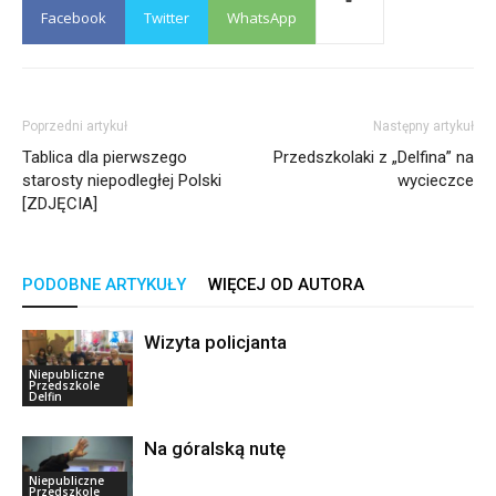
Facebook
Twitter
WhatsApp
Poprzedni artykuł
Następny artykuł
Tablica dla pierwszego
Przedszkolaki z „Delfina” na
starosty niepodległej Polski
wycieczce
[ZDJĘCIA]
PODOBNE ARTYKUŁY
WIĘCEJ OD AUTORA
Wizyta policjanta
Niepubliczne
Przedszkole
Delfin
Na góralską nutę
Niepubliczne
Przedszkole