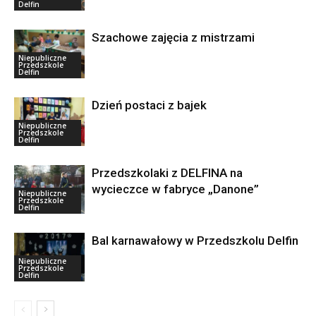
Delfin
Szachowe zajęcia z mistrzami
Niepubliczne
Przedszkole
Delfin
Dzień postaci z bajek
Niepubliczne
Przedszkole
Delfin
Przedszkolaki z DELFINA na
wycieczce w fabryce „Danone”
Niepubliczne
Przedszkole
Delfin
Bal karnawałowy w Przedszkolu Delfin
Niepubliczne
Przedszkole
Delfin