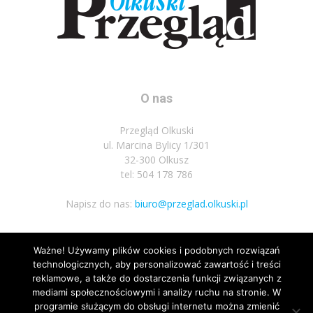
O nas
Przegląd Olkuski
ul. Marcina Bylicy 1/301
32-300 Olkusz
tel: 504 178 786
Napisz do nas:
biuro@przeglad.olkuski.pl
Ważne! Używamy plików cookies i podobnych rozwiązań
Podążaj za nami
technologicznych, aby personalizować zawartość i treści
reklamowe, a także do dostarczenia funkcji związanych z
mediami społecznościowymi i analizy ruchu na stronie. W
programie służącym do obsługi internetu można zmienić