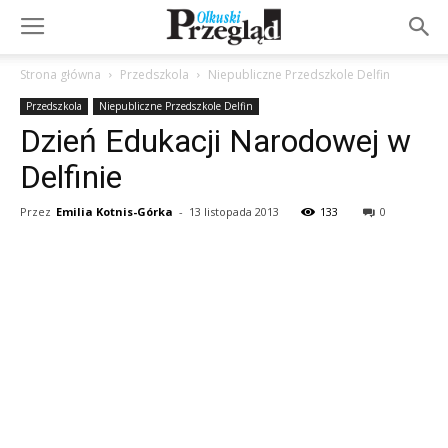
Strona główna
Przedszkola
Niepubliczne Przedszkole Delfin
Przedszkola
Niepubliczne Przedszkole Delfin
Dzień Edukacji Narodowej w
Delfinie
Przez
Emilia Kotnis-Górka
-
13 listopada 2013
133
0