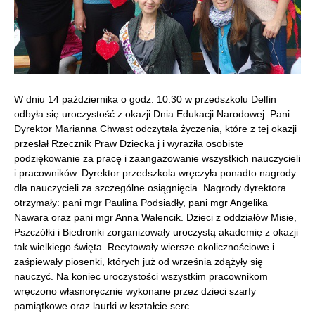
W dniu 14 października o godz. 10:30 w przedszkolu Delfin
odbyła się uroczystość z okazji Dnia Edukacji Narodowej. Pani
Dyrektor Marianna Chwast odczytała życzenia, które z tej okazji
przesłał Rzecznik Praw Dziecka j i wyraziła osobiste
podziękowanie za pracę i zaangażowanie wszystkich nauczycieli
i pracowników. Dyrektor przedszkola wręczyła ponadto nagrody
dla nauczycieli za szczególne osiągnięcia. Nagrody dyrektora
otrzymały: pani mgr Paulina Podsiadły, pani mgr Angelika
Nawara oraz pani mgr Anna Walencik.
Dzieci z oddziałów Misie,
Pszczółki i Biedronki zorganizowały uroczystą akademię z okazji
tak wielkiego święta. Recytowały wiersze okolicznościowe i
zaśpiewały piosenki, których już od września zdążyły się
nauczyć. Na koniec uroczystości wszystkim pracownikom
wręczono własnoręcznie wykonane przez dzieci szarfy
pamiątkowe oraz laurki w kształcie serc.