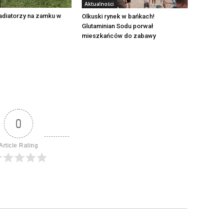
Aktualności
adiatorzy na zamku w
Olkuski rynek w bańkach!
Glutaminian Sodu porwał
mieszkańców do zabawy
0
Article Rating