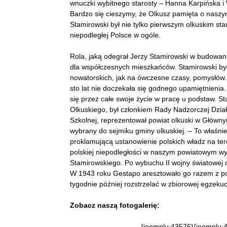
wnuczki wybitnego starosty – Hanna Karpińska i
Bardzo się cieszymy, że Olkusz pamięta o naszym
Stamirowski był nie tylko pierwszym olkuskim sta
niepodległej Polsce w ogóle.
Rola, jaką odegrał Jerzy Stamirowski w budowani
dla współczesnych mieszkańców. Stamirowski był
nowatorskich, jak na ówczesne czasy, pomysłów
sto lat nie doczekała się godnego upamiętnienia.
się przez całe swoje życie w pracę u podstaw. S
Olkuskiego, był członkiem Rady Nadzorczej Dzia
Szkolnej, reprezentował powiat olkuski w Główny
wybrany do sejmiku gminy olkuskiej. – To właśnie
proklamującą ustanowienie polskich władz na te
polskiej niepodległości w naszym powiatowym wym
Stamirowskiego. Po wybuchu II wojny światowej dz
W 1943 roku Gestapo aresztowało go razem z poz
tygodnie później rozstrzelać w zbiorowej egzekucj
Zobacz naszą fotogalerię:
{joomplu:43576}{joomplu: