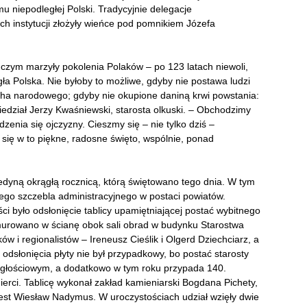
 niepodległej Polski. Tradycyjnie delegacje
 instytucji złożyły wieńce pod pomnikiem Józefa
 o czym marzyły pokolenia Polaków – po 123 latach niewoli,
gła Polska. Nie byłoby to możliwe, gdyby nie postawa ludzi
cha narodowego; gdyby nie okupione daniną krwi powstania:
iedział Jerzy Kwaśniewski, starosta olkuski. – Obchodzimy
zenia się ojczyzny. Cieszmy się – nie tylko dziś –
 się w to piękne, radosne święto, wspólnie, ponad
jedyną okrągłą rocznicą, którą świętowano tego dnia. W tym
ego szczebla administracyjnego w postaci powiatów.
było odsłonięcie tablicy upamiętniającej postać wybitnego
murowano w ścianę obok sali obrad w budynku Starostwa
w i regionalistów – Ireneusz Cieślik i Olgerd Dziechciarz, a
dsłonięcia płyty nie był przypadkowy, bo postać starosty
egłościowym, a dodatkowo w tym roku przypada 140.
mierci. Tablicę wykonał zakład kamieniarski Bogdana Pichety,
jest Wiesław Nadymus. W uroczystościach udział wzięły dwie