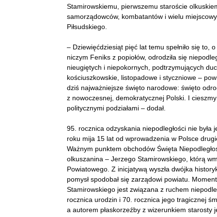
Stamirowskiemu, pierwszemu staroście olkuskiemu
samorządowców, kombatantów i wielu miejscowych
Piłsudskiego.
– Dziewięćdziesiąt pięć lat temu spełniło się to,
niczym Feniks z popiołów, odrodziła się niepodle
nieugiętych i niepokornych, podtrzymujących du
kościuszkowskie, listopadowe i styczniowe – pow
dziś najważniejsze święto narodowe: święto odrod
z nowoczesnej, demokratycznej Polski. I cieszmy
politycznymi podziałami – dodał.
95. rocznica odzyskania niepodległości nie była 
roku mija 15 lat od wprowadzenia w Polsce drugi
Ważnym punktem obchodów Święta Niepodległości 
olkuszanina – Jerzego Stamirowskiego, którą w
Powiatowego. Z inicjatywą wyszła dwójka historykó
pomysł spodobał się zarządowi powiatu. Moment o
Stamirowskiego jest związana z ruchem niepodl
rocznica urodzin i 70. rocznica jego tragicznej ś
a autorem płaskorzeźby z wizerunkiem starosty 