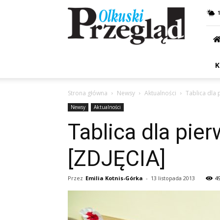
Przegląd
Olkuski
K
Strona główna
Newsy
Aktualności
Tablica dla 
Newsy
Aktualności
Tablica dla pie
[ZDJĘCIA]
Przez
Emilia Kotnis-Górka
-
13 listopada 2013
4