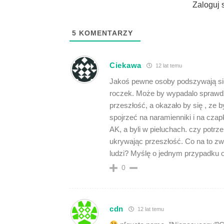
Zaloguj 
5
KOMENTARZY
Ciekawa
12 lat temu
Jakoś pewne osoby podszywają się 
roczek. Może by wypadalo sprawdz
przeszłość, a okazało by się , ze 
spojrzeć na naramienniki i na czapk
AK, a byli w pieluchach. czy potr
ukrywając przeszłość. Co na to z
ludzi? Myślę o jednym przypadku 
0
cdn
12 lat temu