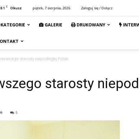
C
18.1
piątek, 7 sierpnia, 2026
Zaloguj się / Dołącz
Olkusz
KATEGORIE
GALERIE
DRUKOWANY
INTER
ONTAKT
pierwszego starosty niepodległej Polski
rwszego starosty niepod
99
5