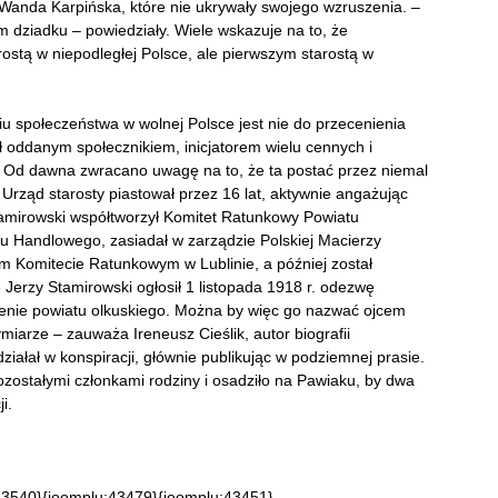
 Wanda Karpińska, które nie ukrywały swojego wzruszenia. –
 dziadku – powiedziały. Wiele wskazuje na to, że
rostą w niepodległej Polsce, ale pierwszym starostą w
u społeczeństwa w wolnej Polsce jest nie do przecenienia
 oddanym społecznikiem, inicjatorem wielu cennych i
. Od dawna zwracano uwagę na to, że ta postać przez niemal
 Urząd starosty piastował przez 16 lat, aktywnie angażując
tamirowski współtworzył Komitet Ratunkowy Powiatu
łu Handlowego, zasiadał w zarządzie Polskiej Macierzy
m Komitecie Ratunkowym w Lublinie, a później został
 Jerzy Stamirowski ogłosił 1 listopada 1918 r. odezwę
renie powiatu olkuskiego. Można by więc go nazwać ojcem
iarze – zauważa Ireneusz Cieślik, autor biografii
iałał w konspiracji, głównie publikując w podziemnej prasie.
ostałymi członkami rodziny i osadziło na Pawiaku, by dwa
i.
43540}{joomplu:43479}{joomplu:43451}