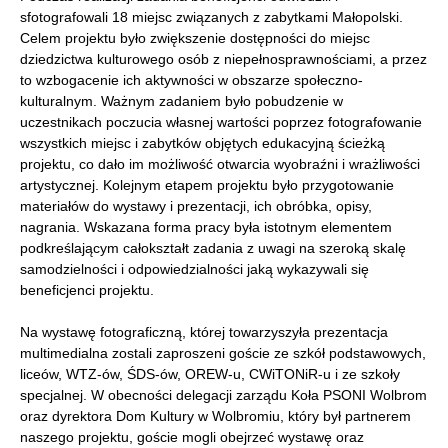
sfotografowali 18 miejsc związanych z zabytkami Małopolski.
Celem projektu było zwiększenie dostępności do miejsc
dziedzictwa kulturowego osób z niepełnosprawnościami, a przez
to wzbogacenie ich aktywności w obszarze społeczno-
kulturalnym. Ważnym zadaniem było pobudzenie w
uczestnikach poczucia własnej wartości poprzez fotografowanie
wszystkich miejsc i zabytków objętych edukacyjną ścieżką
projektu, co dało im możliwość otwarcia wyobraźni i wrażliwości
artystycznej. Kolejnym etapem projektu było przygotowanie
materiałów do wystawy i prezentacji, ich obróbka, opisy,
nagrania. Wskazana forma pracy była istotnym elementem
podkreślającym całokształt zadania z uwagi na szeroką skalę
samodzielności i odpowiedzialności jaką wykazywali się
beneficjenci projektu.
Na wystawę fotograficzną, której towarzyszyła prezentacja
multimedialna zostali zaproszeni goście ze szkół podstawowych,
liceów, WTZ-ów, ŚDS-ów, OREW-u, CWiTONiR-u i ze szkoły
specjalnej. W obecności delegacji zarządu Koła PSONI Wolbrom
oraz dyrektora Dom Kultury w Wolbromiu, który był partnerem
naszego projektu, goście mogli obejrzeć wystawę oraz