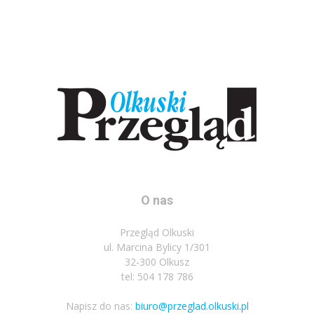
O nas
Przegląd Olkuski
ul. Marcina Bylicy 1/301
32-300 Olkusz
tel: 504 178 786
Napisz do nas:
biuro@przeglad.olkuski.pl