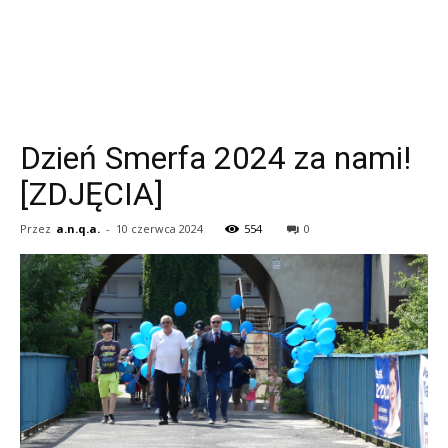
Dzień Smerfa 2024 za nami!
[ZDJĘCIA]
Przez
a.n.q.a.
-
10 czerwca 2024
554
0