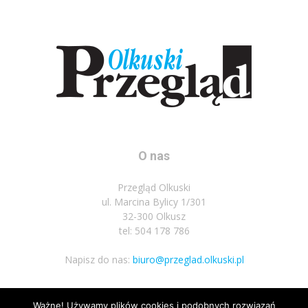
O nas
Przegląd Olkuski
ul. Marcina Bylicy 1/301
32-300 Olkusz
tel: 504 178 786
Napisz do nas:
biuro@przeglad.olkuski.pl
Ważne! Używamy plików cookies i podobnych rozwiązań