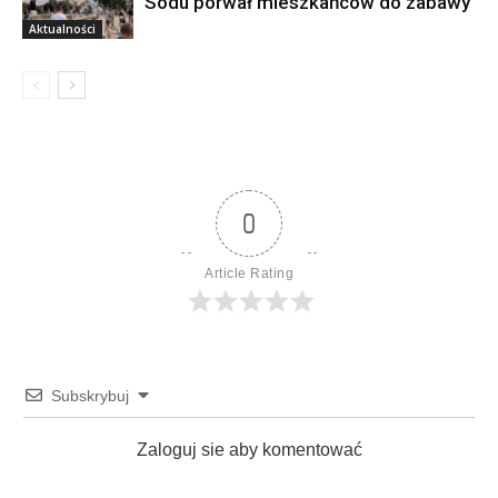
Sodu porwał mieszkańców do zabawy
Aktualności
0
Article Rating
Subskrybuj
Zaloguj sie aby komentować