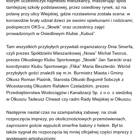
którym uczestniczyli najmłodsi mieszkańcy, maszerując spod
tamtejszej szkoły podstawowej, przez osiedlowy rynek, aż na
polanę przy ulicy Wiejskiej, gdzie rozstawiona została scena: w
korowodzie brały udział dzieci ze swoimi opiekunami i rodzicami,
podopieczni OKS-u „Słowik” oraz uczestnicy zajęć
prowadzonych w Osiedlowym Klubie „Kubuś”.
Tam wszystkich przybyłych przywitali organizatorzy Dnia Smerfa,
czyli prezes Spółdzielni Mieszankowej „Nowa” Michał Tworus,
prezes Olkuskiego Klubu Sportowego „Słowik” Jan Sarecki oraz
koordynator Klubu Sportowego „Flika” Maria Beszterdo. Wśród
przybyłych gości znaleźli się m.in. Burmistrz Miasta i Gminy
Olkusz Roman Piaśnik, Starosta Olkuski Bogumił Sobczyk z
Wicestarostą Olkuskim Rafałem Czeladzkim, prezes
Przedsiębiorstwa Wodociągów i Kanalizacji Sp. z o.o. z siedzibą
w Olkuszu Tadeusz Chwast czy radni Rady Miejskiej w Olkuszu.
Następnie nastał czas na szampańską zabawę: na znak
rozpoczęcia imprezy, po okolicznościowych przemówieniach,
zaproszeni goście wypuścili smerfne balony z helem. Był to
także sygnał do rozpoczęcia tej mniej oficjalnej części imprezy z
występami artystycznymi.