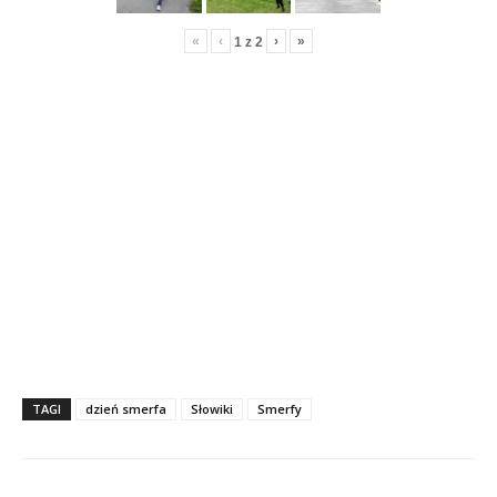
«
‹
›
»
1
z
2
TAGI
dzień smerfa
Słowiki
Smerfy