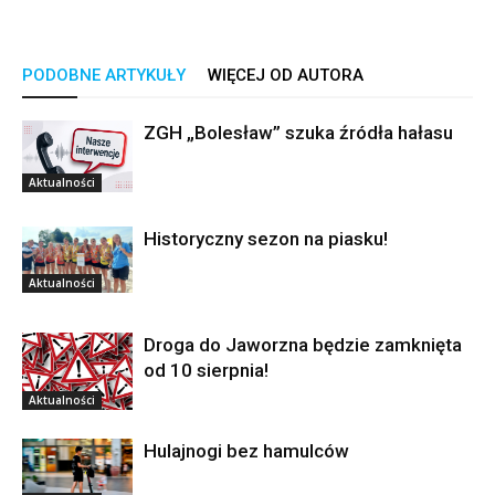
PODOBNE ARTYKUŁY
WIĘCEJ OD AUTORA
ZGH „Bolesław” szuka źródła hałasu
Aktualności
Historyczny sezon na piasku!
Aktualności
Droga do Jaworzna będzie zamknięta
od 10 sierpnia!
Aktualności
Hulajnogi bez hamulców