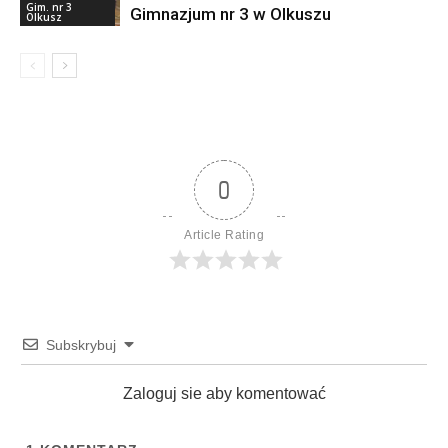
Gim. nr 3
Gimnazjum nr 3 w Olkuszu
Olkusz
0
Article Rating
Subskrybuj
Zaloguj sie aby komentować