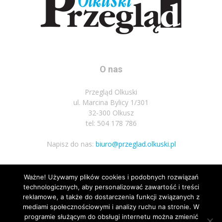
O nas
Przegląd Olkuski
ul. Marcina Bylicy 1/301
32-300 Olkusz
tel: 504 178 786
Napisz do nas:
biuro@przeglad.olkuski.pl
Ważne! Używamy plików cookies i podobnych rozwiązań
Podążaj za nami
technologicznych, aby personalizować zawartość i treści
reklamowe, a także do dostarczenia funkcji związanych z
mediami społecznościowymi i analizy ruchu na stronie. W
programie służącym do obsługi internetu można zmienić