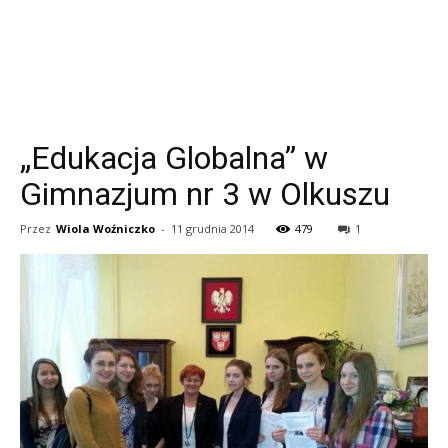
„Edukacja Globalna” w
Gimnazjum nr 3 w Olkuszu
Przez
Wiola Woźniczko
-
11 grudnia 2014
479
1