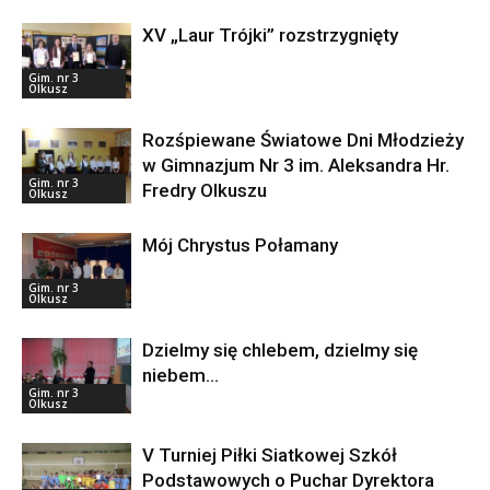
XV „Laur Trójki” rozstrzygnięty
Gim. nr 3
Olkusz
Rozśpiewane Światowe Dni Młodzieży
w Gimnazjum Nr 3 im. Aleksandra Hr.
Gim. nr 3
Fredry Olkuszu
Olkusz
Mój Chrystus Połamany
Gim. nr 3
Olkusz
Dzielmy się chlebem, dzielmy się
niebem…
Gim. nr 3
Olkusz
V Turniej Piłki Siatkowej Szkół
Podstawowych o Puchar Dyrektora