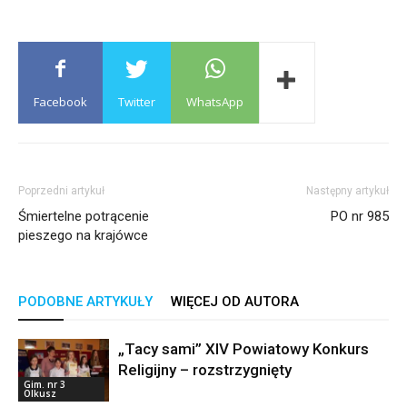
Facebook
Twitter
WhatsApp
Poprzedni artykuł
Następny artykuł
Śmiertelne potrącenie
PO nr 985
pieszego na krajówce
PODOBNE ARTYKUŁY
WIĘCEJ OD AUTORA
„Tacy sami” XIV Powiatowy Konkurs
Religijny – rozstrzygnięty
Gim. nr 3
Olkusz