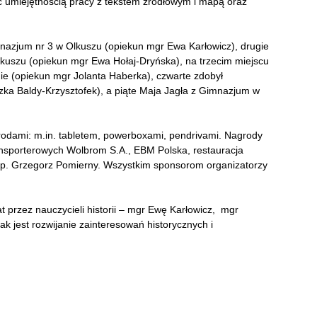
zać umiejętnością pracy z tekstem źródłowym i mapą oraz
nazjum nr 3 w Olkuszu (opiekun mgr Ewa Karłowicz), drugie
lkuszu (opiekun mgr Ewa Hołaj-Dryńska), na trzecim miejscu
ie (opiekun mgr Jolanta Haberka), czwarte zdobył
szka Baldy-Krzysztofek), a piąte Maja Jagła z Gimnazjum w
rodami: m.in. tabletem, powerboxami, pendrivami. Nagrody
nsporterowych Wolbrom S.A., EBM Polska, restauracja
, p. Grzegorz Pomierny. Wszystkim sponsorom organizatorzy
 przez nauczycieli historii – mgr Ewę Karłowicz, mgr
k jest rozwijanie zainteresowań historycznych i