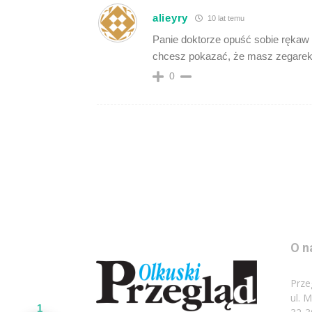
alieyry
10 lat temu
Panie doktorze opuść sobie rękaw o
chcesz pokazać, że masz zegarek 
0
O n
Prze
ul. 
1