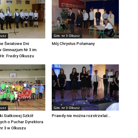
kusz
Gim. nr 3 Olkusz
e Światowe Dni
Mój Chrystus Połamany
 Gimnazjum Nr 3 im.
Hr. Fredry Olkuszu
kusz
Gim. nr 3 Olkusz
łki Siatkowej Szkół
Prawdy nie można rozstrzelać…
ch o Puchar Dyrektora
nr 3 w Olkuszu