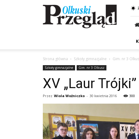
Przegląd
Olkuski
K
Strona główna
Szkoły gimnazjalne
Gim. nr 3 Olku
Szkoły gimnazjalne
Gim. nr 3 Olkusz
XV „Laur Trójki”
Przez
Wiola Woźniczko
-
30 kwietnia 2016
300