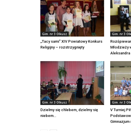
Gim. nr 3 Olkusz
Gim. nr 3 Ol
„Tacy sami” XIV Powiatowy Konkurs
Rozśpiewan
Religijny – rozstrzygnięty
Młodzieży w
Aleksandra 
Gim. nr 3 Olkusz
Gim. nr 3 Ol
Dzielmy się chlebem, dzielmy się
V Turniej Pi
niebem…
Podstawowy
Gimnazjum 