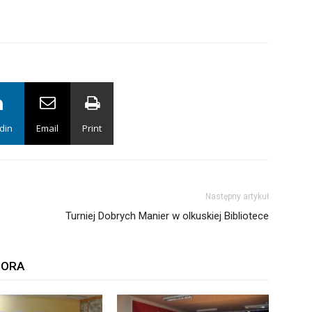
din
Email
Print
Następny artykuł
Turniej Dobrych Manier w olkuskiej Bibliotece
TORA