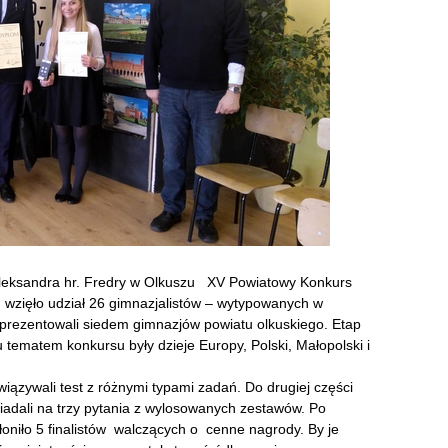
Aleksandra hr. Fredry w Olkuszu XV Powiatowy Konkurs
m wzięło udział 26 gimnazjalistów – wytypowanych w
prezentowali siedem gimnazjów powiatu olkuskiego. Etap
u tematem konkursu były dzieje Europy, Polski, Małopolski i
iązywali test z różnymi typami zadań. Do drugiej części
wiadali na trzy pytania z wylosowanych zestawów. Po
łoniło 5 finalistów walczących o cenne nagrody. By je