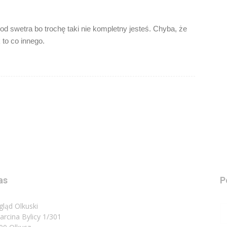
d swetra bo trochę taki nie kompletny jesteś. Chyba, że
to co innego.
as
P
gląd Olkuski
Marcina Bylicy 1/301