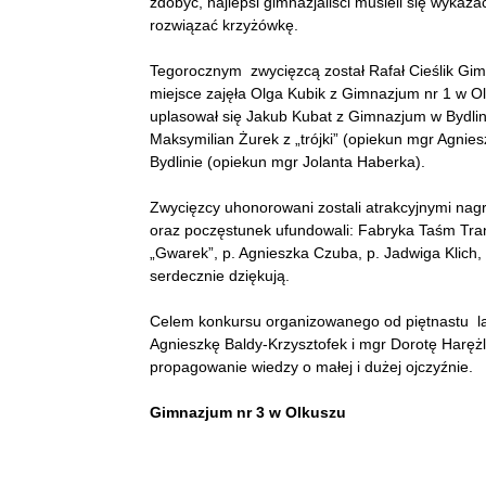
zdobyć, najlepsi gimnazjaliści musieli się wyka
rozwiązać krzyżówkę.
Tegorocznym zwycięzcą został Rafał Cieślik Gim
miejsce zajęła Olga Kubik z Gimnazjum nr 1 w O
uplasował się Jakub Kubat z Gimnazjum w Bydlin
Maksymilian Żurek z „trójki” (opiekun mgr Agnie
Bydlinie (opiekun mgr Jolanta Haberka).
Zwycięzcy uhonorowani zostali atrakcyjnymi nag
oraz poczęstunek ufundowali: Fabryka Taśm Tra
„Gwarek”, p. Agnieszka Czuba, p. Jadwiga Klich
serdecznie dziękują.
Celem konkursu organizowanego od piętnastu lat
Agnieszkę Baldy-Krzysztofek i mgr Dorotę Harężla
propagowanie wiedzy o małej i dużej ojczyźnie.
Gimnazjum nr 3 w Olkuszu