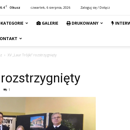
C
26.4
czwartek, 6 sierpnia, 2026
Zaloguj się / Dołącz
Olkusz
KATEGORIE
GALERIE
DRUKOWANY
INTER
ONTAKT
sz
XV „Laur Trójki” rozstrzygnięty
 rozstrzygnięty
1