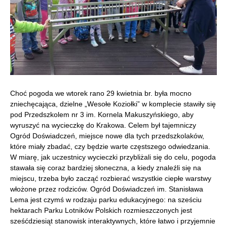
Choć pogoda we wtorek rano 29 kwietnia br. była mocno
zniechęcająca, dzielne „Wesołe Koziołki” w komplecie stawiły się
pod Przedszkolem nr 3 im. Kornela Makuszyńskiego, aby
wyruszyć na wycieczkę do Krakowa. Celem był tajemniczy
Ogród Doświadczeń, miejsce nowe dla tych przedszkolaków,
które miały zbadać, czy będzie warte częstszego odwiedzania.
W miarę, jak uczestnicy wycieczki przybliżali się do celu, pogoda
stawała się coraz bardziej słoneczna, a kiedy znaleźli się na
miejscu, trzeba było zacząć rozbierać wszystkie ciepłe warstwy
włożone przez rodziców.
Ogród Doświadczeń im. Stanisława
Lema jest czymś w rodzaju parku edukacyjnego: na sześciu
hektarach Parku Lotników Polskich rozmieszczonych jest
sześćdziesiąt stanowisk interaktywnych, które łatwo i przyjemnie