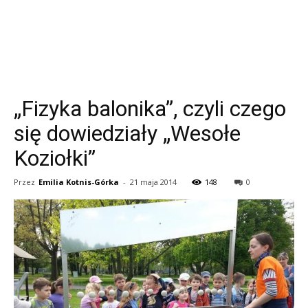
„Fizyka balonika”, czyli czego
się dowiedziały „Wesołe
Koziołki”
Przez
Emilia Kotnis-Górka
-
21 maja 2014
148
0