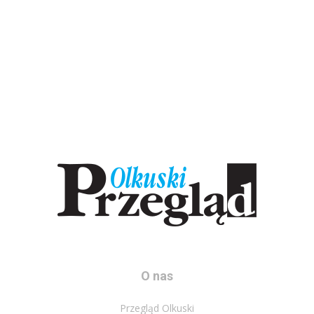
O nas
Przegląd Olkuski