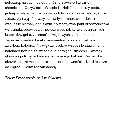
pokazują, na czym polegają różne zjawiska fizyczne i
chemiczne. Oczywiście „Wesołe Koziołki” nie zdołały podczas
jednej wizyty zobaczyć wszystkich tych stanowisk, ale te, które
zobaczyły i wypróbowały, sprawiły im mnóstwo radości i
wzbudziły niemały entuzjazm. Sympatyczna pani przewodniczka
wyjaśniała, opowiadała i pokazywała, jak korzystać z różnych
luster, dźwigni czy „armat” dźwiękowych, zaś na koniec
zaprezentowała kilka eksperymentów, a każdy z udziałem
zwykłego balonika. Największy podziw wzbudziło stawanie na
balonach bez ich zniszczenia, a najwięcej śmiechu – dźwięk
głosu po połknięciu helu wypełniającego balonik. Wycieczka
okazała się ze wszech miar udana i z pewnością dzieci jeszcze
do Ogrodu Doświadczeń wrócą.
Tekst: Przedszkole nr 3 w Olkuszu