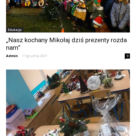
Edukacja
„Nasz kochany Mikołaj dziś prezenty rozda
nam”
Admin
-
17 grudnia 2021
0