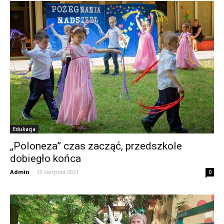
Edukacja
„Poloneza” czas zacząć, przedszkole
dobiegło końca
Admin
-
12 sierpnia 2021
0