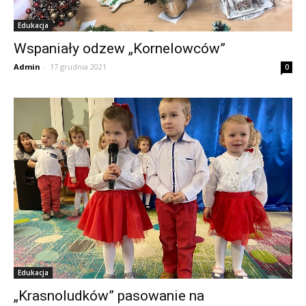
Edukacja
Wspaniały odzew „Kornelowców”
Admin
-
17 grudnia 2021
0
Edukacja
„Krasnoludków” pasowanie na