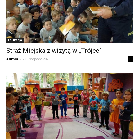
Edukacja
Straż Miejska z wizytą w „Trójce”
Admin
-
22 listopada 2021
0