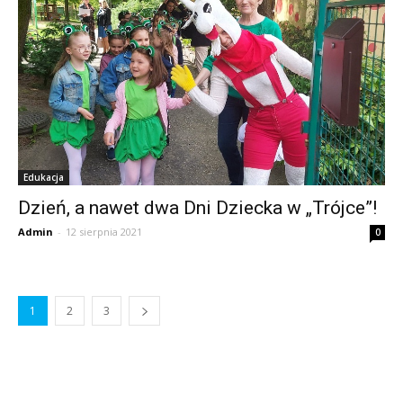
Edukacja
Dzień, a nawet dwa Dni Dziecka w „Trójce”!
Admin
-
12 sierpnia 2021
0
1
2
3