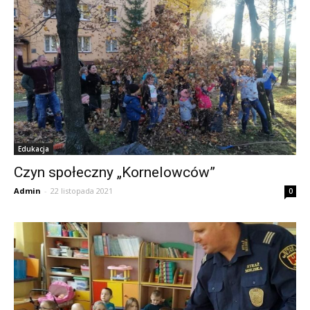
Edukacja
Czyn społeczny „Kornelowców”
Admin
-
22 listopada 2021
0