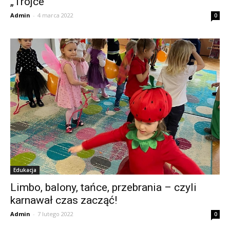
„Trójce”
Admin
-
4 marca 2022
0
Edukacja
Limbo, balony, tańce, przebrania – czyli
karnawał czas zacząć!
Admin
-
7 lutego 2022
0