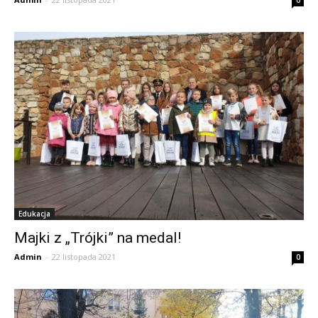
0
Edukacja
Majki z „Trójki” na medal!
Admin
-
22 listopada 2021
0