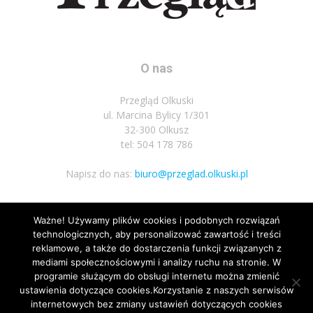
O nas
Przegląd Olkuski
ul. Marcina Bylicy 1/301
32-300 Olkusz
tel: 504 178 786
Napisz do nas:
biuro@przeglad.olkuski.pl
Ważne! Używamy plików cookies i podobnych rozwiązań
Podążaj za nami
technologicznych, aby personalizować zawartość i treści
reklamowe, a także do dostarczenia funkcji związanych z
mediami społecznościowymi i analizy ruchu na stronie. W
programie służącym do obsługi internetu można zmienić
ustawienia dotyczące cookies.Korzystanie z naszych serwisów
internetowych bez zmiany ustawień dotyczących cookies
1