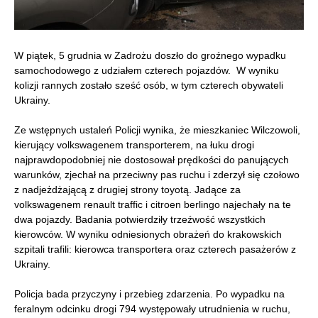
W piątek, 5 grudnia w Zadrożu doszło do groźnego wypadku
samochodowego z udziałem czterech pojazdów. W wyniku
kolizji rannych zostało sześć osób, w tym czterech obywateli
Ukrainy.
Ze wstępnych ustaleń Policji wynika, że mieszkaniec Wilczowoli,
kierujący volkswagenem transporterem, na łuku drogi
najprawdopodobniej nie dostosował prędkości do panujących
warunków, zjechał na przeciwny pas ruchu i zderzył się czołowo
z nadjeżdżającą z drugiej strony toyotą. Jadące za
volkswagenem renault traffic i citroen berlingo najechały na te
dwa pojazdy. Badania potwierdziły trzeźwość wszystkich
kierowców. W wyniku odniesionych obrażeń do krakowskich
szpitali trafili: kierowca transportera oraz czterech pasażerów z
Ukrainy.
Policja bada przyczyny i przebieg zdarzenia. Po wypadku na
feralnym odcinku drogi 794 występowały utrudnienia w ruchu,