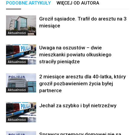
PODOBNE ARTYKUŁY
WIĘCEJ OD AUTORA
Groził sąsiadce. Trafił do aresztu na 3
miesiące
Aktualności
Uwaga na oszustów – dwie
mieszkanki powiatu olkuskiego
straciły pieniądze
Aktualności
2 miesiące aresztu dla 40-latka, który
groził pozbawieniem życia byłej
partnerce
Aktualności
Jechał za szybko i był nietrzeźwy
Aktualności
Sprawcy przemocy domowej nie są