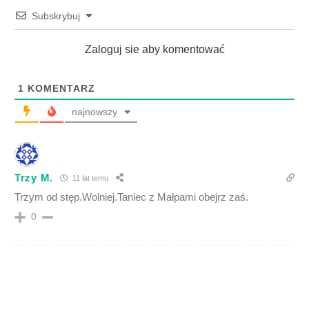
Subskrybuj
Zaloguj sie aby komentować
1
KOMENTARZ
najnowszy
Trzy M.
11 lat temu
Trzym od stęp.Wolniej.Taniec z Małpami obejrz zaś.
0