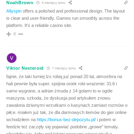
NoahBrown
4 miesięcy temu
Allyspin
offers a polished and professional design. The layout
is clear and user-friendly. Games run smoothly across the
platform. It’s a reliable casino site.
0
Viktor Nesteroid
7 miesięcy temu
fajnie, że taki turniej lzs robią już ponad 20 lat, atmosfera na
hali pewnie była super. spójnia osiek robi wrażenie: 31:6 i
same wygrane, a adrian żmuda z 14 golami to w ogóle
maszyna. szkoda, że dyskusja pod artykułem znowu
zawalona dziwnymi wrzutkami o kasynach zamiast rozmów o
piłce. miałem już tak, że dla darmowych itemów do gier online
wchodziłem na
https://bonus-bez-depozytu.pl/
i potem w
feedzie też zaczęły się pojawiać podobne „growe” tematy.
chciałoby się, żeby pod takimi newsami więcej pisali o