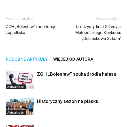
Poprzedni artykuł
Następny artykuł
ZGH „Bolesław” monitoruje
Uroczysty finał XII edycji
zapadliska
Małopolskiego Konkursu
„Odblaskowa Szkoła”
PODOBNE ARTYKUŁY
WIĘCEJ OD AUTORA
ZGH „Bolesław” szuka źródła hałasu
Aktualności
Historyczny sezon na piasku!
Aktualności