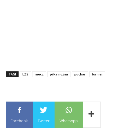
TAGI
LZS
mecz
piłka nożna
puchar
turniej
Facebook
Twitter
WhatsApp