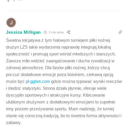
Jessica Milligan
1 rok temu
Świetna inicjatywa z tym halowym turniejem piłki nożnej
drużyn LZS takie wydarzenia naprawdę integrują lokalną
społeczność i promują sport wśród młodszych i starszych.
Zawsze miło widzieć zaangażowanie i ducha rywalizacji w
zdrowej atmosferze. Dla fanów piłki nożnej, którzy chcą
poczuć dodatkowe emocje poza boiskiem, ciekawą opcją
może być
pl-ggbet.com
gdzie można typować wyniki meczów
i śledzić statystyki. Strona działa płynnie, oferuje wiele
dyscyplin sportowych i atrakcyjne kursy. Kibicowanie
ulubionym drużynom z dodatkowymi emocjami to zupełnie
inny poziom przeżywania sportu. Mam nadzieję, że turniej
stanie się coroczną tradycją, bo to świetna forma aktywności i
zabawy.