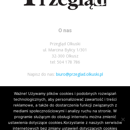
O nas
Przegląd Olkuski
ul. Marcina Bylicy 1/301
32-300 Olkusz
tel: 504 178 786
Napisz do nas:
biuro@przeglad.olkuski.pl
Ważne! Używamy plików cookies i podobnych rozwiązań
Podążaj za nami
technologicznych, aby personalizować zawartość i treści
reklamowe, a także do dostarczenia funkcji związanych z
mediami społecznościowymi i analizy ruchu na stronie. W
programie służącym do obsługi internetu można zmienić
ustawienia dotyczące cookies.Korzystanie z naszych serwisów
internetowych bez zmiany ustawień dotyczących cookies