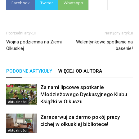
Facebook
Twitter
WhatsApp
Poprzedni artykuł
Następny artykuł
Wojna podziemna na Ziemi
Walentynkowe spotkanie na
Olkuskiej
basenie!
PODOBNE ARTYKUŁY
WIĘCEJ OD AUTORA
Za nami lipcowe spotkanie
Młodzieżowego Dyskusyjnego Klubu
Książki w Olkuszu
Aktualności
Zarezerwuj za darmo pokój pracy
cichej w olkuskiej bibliotece!
Aktualności