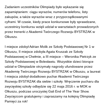
Zadaniem uczestników Olimpiady było wykazanie się
zapamiętaniem: ciągu wyrazów, numerów telefonu, listy
zakupów, a także wyrazów wraz z przyporządkowanymi
cyframi. W czasie, kiedy prace konkursowe były sprawdzane,
uczestnicy konkursu wzięli udział w warsztatach prowadzonych
przez trenerki z Akademii Twórczego Rozwoju BYSTRZAK w
Olkuszu.
I miejsce zdobył Adrian Molik ze Szkoły Podstawowej Nr 1 w
Olkuszu, II miejsce zdobyła Agata Kruszak ze Szkoły
Podstawowej w Chełmie, a III miejsce – Weronika Pietrzyk ze
Szkoły Podstawowej w Bolesławiu. Wszystkie dzieci biorące
udział w Olimpiadzie otrzymały nagrody ufundowane przez
Akademię Twórczego Rozwoju BYSTRZAK w Olkuszu, a laureat
I miejsca zdobył dodatkowo puchar Akademii Twórczego
Rozwoju BYSTRZAK dla siebie i szkoły. Wręczenie pucharu dla
zwycięskiej szkoły odbędzie się 22 maja 2016 r. w MOK w
Olkuszu, podczas uroczystej Gali End of The Year Show.
Zwycięzcom gratulujemy i zapraszamy na kolejną Olimpiadę
Pamięci za rok!