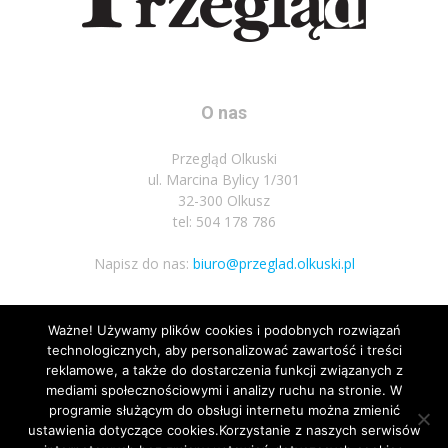
O nas
Przegląd Olkuski
ul. Marcina Bylicy 1/301
32-300 Olkusz
tel: 504 178 786
Napisz do nas:
biuro@przeglad.olkuski.pl
Ważne! Używamy plików cookies i podobnych rozwiązań
Podążaj za nami
technologicznych, aby personalizować zawartość i treści
reklamowe, a także do dostarczenia funkcji związanych z
mediami społecznościowymi i analizy ruchu na stronie. W
programie służącym do obsługi internetu można zmienić
ustawienia dotyczące cookies.Korzystanie z naszych serwisów