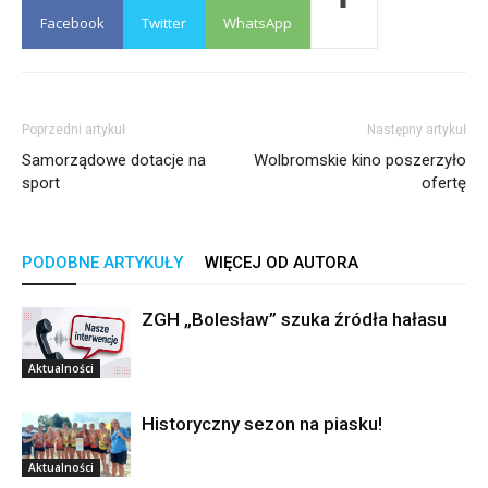
Facebook
Twitter
WhatsApp
Poprzedni artykuł
Następny artykuł
Samorządowe dotacje na
Wolbromskie kino poszerzyło
sport
ofertę
PODOBNE ARTYKUŁY
WIĘCEJ OD AUTORA
ZGH „Bolesław” szuka źródła hałasu
Aktualności
Historyczny sezon na piasku!
Aktualności