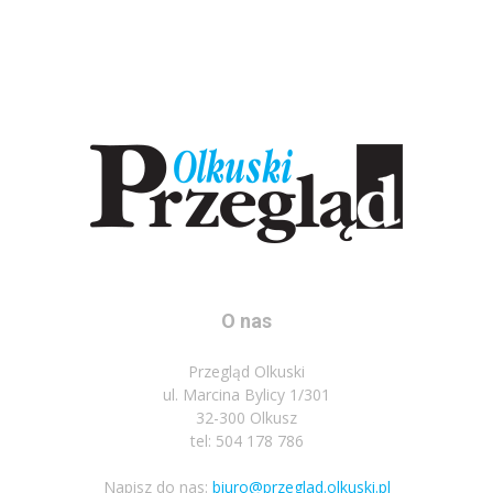
O nas
Przegląd Olkuski
ul. Marcina Bylicy 1/301
32-300 Olkusz
tel: 504 178 786
Napisz do nas:
biuro@przeglad.olkuski.pl