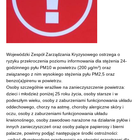
Wojewódzki Zespół Zarządzania Kryzysowego ostrzega o
ryzyku przekroczenia poziomu informowania dla stężenia 24-
godzinnego pyłu PM10 w powietrzu (200 µg/m³) oraz
związanego z nim wysokiego stężenia pyłu PM2,5 oraz
benzo(a)pirenu w powietrzu.
Osoby szczególnie wrażliwe na zanieczyszczenie powietrza:
dzieci i młodzież poniżej 25 roku życia, osoby starsze i w
podeszłym wieku, osoby z zaburzeniami funkcjonowania układu
oddechowego, chorzy na astmę, choroby alergiczne skóry i
oczu, osoby z zaburzeniami funkcjonowania układu
krwionośnego, osoby zawodowo narażone na działanie pyłów i
innych zanieczyszczeń oraz osoby palące papierosy i bierni
palacze, powinny podjąć następujące środki ostrożności:
-unikać długotrwałego przebywania na otwartej przestrzeni dla