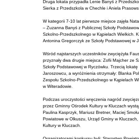
Druga lokata przypadła Lenie Banyś z Przedszko
Sierka z Przedszkola w Chechle i Aniela Prasow
W kategorii 7-10 lat pierwsze miejsce zajęła Na
– Zuzanna Banyś z Publicznej Szkoły Podstawowe
Szkolno-Przedszkolnego w Kąpielach Wielkich. 
Antonina Gregorczyk ze Szkoły Podstawowej w J
Wśród najstarszych uczestników zwyciężyła Faus
przyznały dwa drugie miejsca: Zofii Majcher ze S
Szkoły Podstawowej w Ryczówku. Trzecią lokatę 
Jaroszowcu, a wyróżnienia otrzymały: Blanka Po
Zespołu Szkolno-Przedszkolnego w Kąpielach Wie
w Witeradowie.
Podczas uroczystości wręczenia nagród zwycię
przez Gminny Ośrodek Kultury w Kluczach wystąp
Paulina Kasprzyk, Mariusz Bretner, Maciej Smoł
Powiatowe w Olkuszu, Urząd Gminy w Kluczach, 
Kultury w Kluczach.
Organizatorami konkursu byli: Starostwo Powia