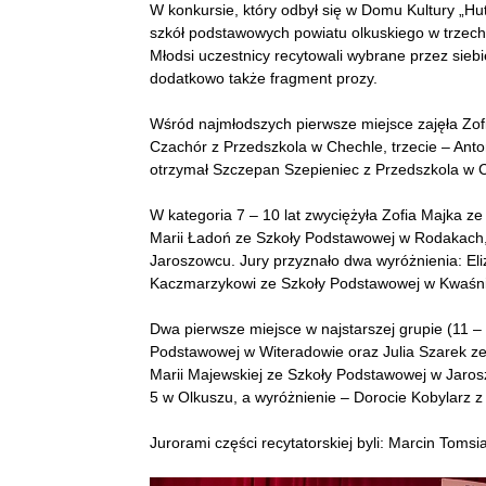
W konkursie, który odbył się w Domu Kultury „Hut
szkół podstawowych powiatu olkuskiego w trzech ka
Młodsi uczestnicy recytowali wybrane przez siebie
dodatkowo także fragment prozy.
Wśród najmłodszych pierwsze miejsce zajęła Zof
Czachór z Przedszkola w Chechle, trzecie – Ant
otrzymał Szczepan Szepieniec z Przedszkola w 
W kategoria 7 – 10 lat zwyciężyła Zofia Majka z
Marii Ładoń ze Szkoły Podstawowej w Rodakach,
Jaroszowcu. Jury przyznało dwa wyróżnienia: Eli
Kaczmarzykowi ze Szkoły Podstawowej w Kwaśn
Dwa pierwsze miejsce w najstarszej grupie (11 – 
Podstawowej w Witeradowie oraz Julia Szarek z
Marii Majewskiej ze Szkoły Podstawowej w Jarosz
5 w Olkuszu, a wyróżnienie – Dorocie Kobylarz 
Jurorami części recytatorskiej byli: Marcin Toms