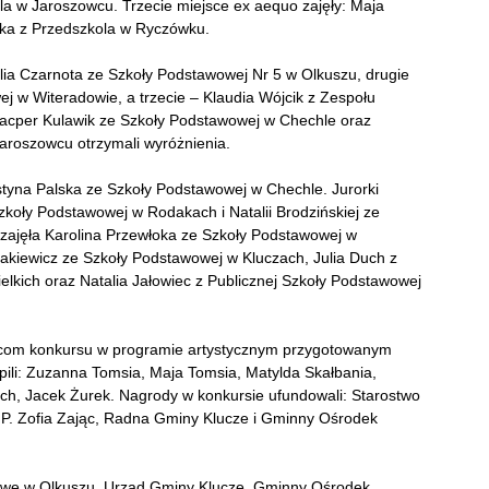
la w Jaroszowcu. Trzecie miejsce ex aequo zajęły: Maja
ska z Przedszkola w Ryczówku.
talia Czarnota ze Szkoły Podstawowej Nr 5 w Olkuszu, drugie
j w Witeradowie, a trzecie – Klaudia Wójcik z Zespołu
Kacper Kulawik ze Szkoły Podstawowej w Chechle oraz
aroszowcu otrzymali wyróżnienia.
tyna Palska ze Szkoły Podstawowej w Chechle. Jurorki
zkoły Podstawowej w Rodakach i Natalii Brodzińskiej ze
zajęła Karolina Przewłoka ze Szkoły Podstawowej w
lakiewicz ze Szkoły Podstawowej w Kluczach, Julia Duch z
lkich oraz Natalia Jałowiec z Publicznej Szkoły Podstawowej
zcom konkursu w programie artystycznym przygotowanym
ili: Zuzanna Tomsia, Maja Tomsia, Matylda Skałbania,
uch, Jacek Żurek. Nagrody w konkursie ufundowali: Starostwo
P. Zofia Zając, Radna Gminy Klucze i Gminny Ośrodek
towe w Olkuszu, Urząd Gminy Klucze, Gminny Ośrodek