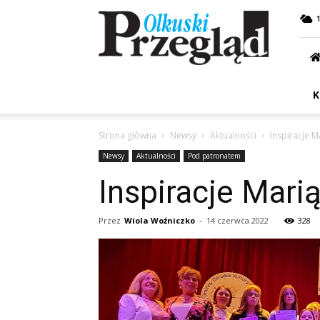
Przegląd
Olkuski
K
Strona główna
Newsy
Aktualności
Inspiracje M
Newsy
Aktualności
Pod patronatem
Inspiracje Mari
Przez
Wiola Woźniczko
-
14 czerwca 2022
328