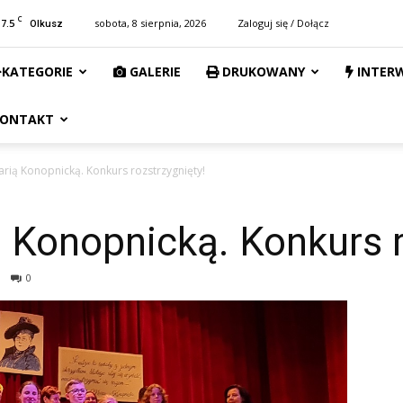
C
17.5
sobota, 8 sierpnia, 2026
Zaloguj się / Dołącz
Olkusz
KATEGORIE
GALERIE
DRUKOWANY
INTER
ONTAKT
arią Konopnicką. Konkurs rozstrzygnięty!
ą Konopnicką. Konkurs r
0