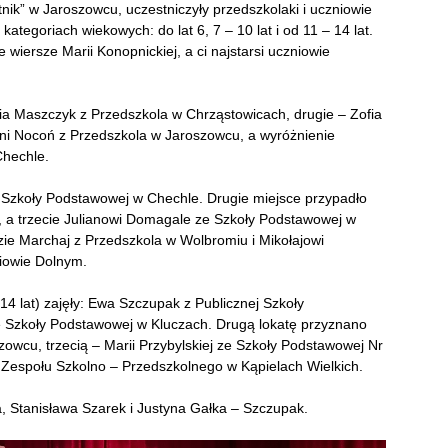
nik” w Jaroszowcu, uczestniczyły przedszkolaki i uczniowie
tegoriach wiekowych: do lat 6, 7 – 10 lat i od 11 – 14 lat.
 wiersze Marii Konopnickiej, a ci najstarsi uczniowie
ia Maszczyk z Przedszkola w Chrząstowicach, drugie – Zofia
oni Nocoń z Przedszkola w Jaroszowcu, a wyróżnienie
Chechle.
e Szkoły Podstawowej w Chechle. Drugie miejsce przypadło
 a trzecie Julianowi Domagale ze Szkoły Podstawowej w
zie Marchaj z Przedszkola w Wolbromiu i Mikołajowi
iowie Dolnym.
14 lat) zajęły: Ewa Szczupak z Publicznej Szkoły
e Szkoły Podstawowej w Kluczach. Drugą lokatę przyznano
owcu, trzecią – Marii Przybylskiej ze Szkoły Podstawowej Nr
z Zespołu Szkolno – Przedszkolnego w Kąpielach Wielkich.
ia, Stanisława Szarek i Justyna Gałka – Szczupak.