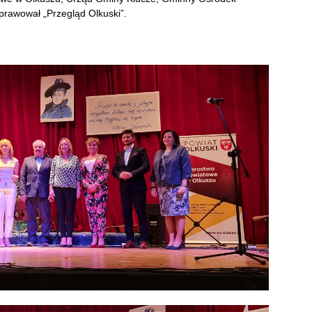
prawował „Przegląd Olkuski”.