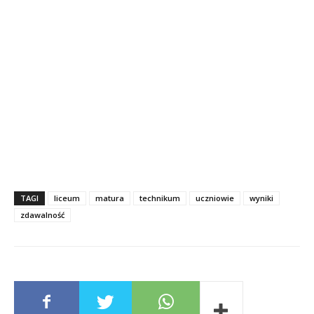
TAGI
liceum
matura
technikum
uczniowie
wyniki
zdawalność