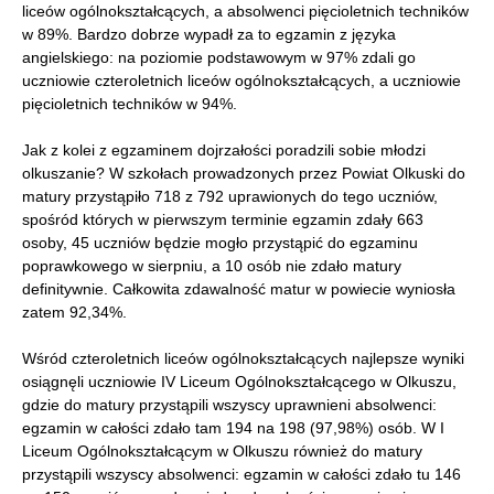
liceów ogólnokształcących, a absolwenci pięcioletnich techników
w 89%. Bardzo dobrze wypadł za to egzamin z języka
angielskiego: na poziomie podstawowym w 97% zdali go
uczniowie czteroletnich liceów ogólnokształcących, a uczniowie
pięcioletnich techników w 94%.
Jak z kolei z egzaminem dojrzałości poradzili sobie młodzi
olkuszanie? W szkołach prowadzonych przez Powiat Olkuski do
matury przystąpiło 718 z 792 uprawionych do tego uczniów,
spośród których w pierwszym terminie egzamin zdały 663
osoby, 45 uczniów będzie mogło przystąpić do egzaminu
poprawkowego w sierpniu, a 10 osób nie zdało matury
definitywnie. Całkowita zdawalność matur w powiecie wyniosła
zatem 92,34%.
Wśród czteroletnich liceów ogólnokształcących najlepsze wyniki
osiągnęli uczniowie IV Liceum Ogólnokształcącego w Olkuszu,
gdzie do matury przystąpili wszyscy uprawnieni absolwenci:
egzamin w całości zdało tam 194 na 198 (97,98%) osób. W I
Liceum Ogólnokształcącym w Olkuszu również do matury
przystąpili wszyscy absolwenci: egzamin w całości zdało tu 146