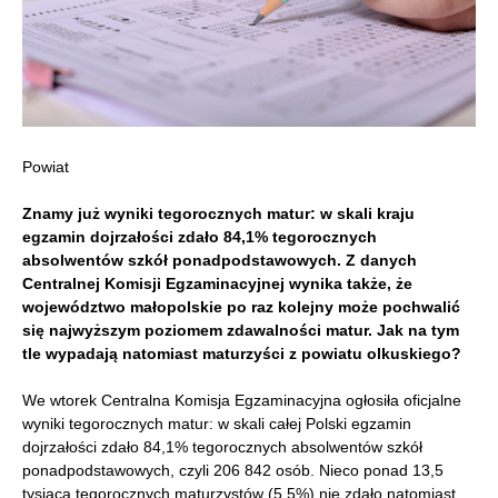
Powiat
Znamy już wyniki tegorocznych matur: w skali kraju
egzamin dojrzałości zdało 84,1% tegorocznych
absolwentów szkół ponadpodstawowych. Z danych
Centralnej Komisji Egzaminacyjnej wynika także, że
województwo małopolskie po raz kolejny może pochwalić
się najwyższym poziomem zdawalności matur. Jak na tym
tle wypadają natomiast maturzyści z powiatu olkuskiego?
We wtorek Centralna Komisja Egzaminacyjna ogłosiła oficjalne
wyniki tegorocznych matur: w skali całej Polski egzamin
dojrzałości zdało 84,1% tegorocznych absolwentów szkół
ponadpodstawowych, czyli 206 842 osób. Nieco ponad 13,5
tysiąca tegorocznych maturzystów (5,5%) nie zdało natomiast