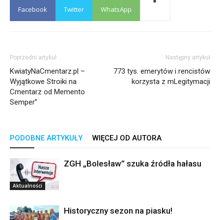
Facebook
Twitter
WhatsApp
Poprzedni artykuł
Następny artykuł
KwiatyNaCmentarz.pl –
773 tys. emerytów i rencistów
Wyjątkowe Stroiki na
korzysta z mLegitymacji
Cmentarz od Memento
Semper”
PODOBNE ARTYKUŁY
WIĘCEJ OD AUTORA
ZGH „Bolesław” szuka źródła hałasu
Aktualności
Historyczny sezon na piasku!