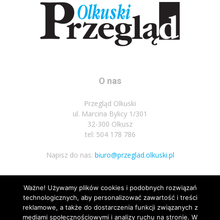
O nas
Przegląd Olkuski
ul. Marcina Bylicy 1/301
32-300 Olkusz
tel: 504 178 786
Napisz do nas:
biuro@przeglad.olkuski.pl
Ważne! Używamy plików cookies i podobnych rozwiązań
Podążaj za nami
technologicznych, aby personalizować zawartość i treści
reklamowe, a także do dostarczenia funkcji związanych z
mediami społecznościowymi i analizy ruchu na stronie. W