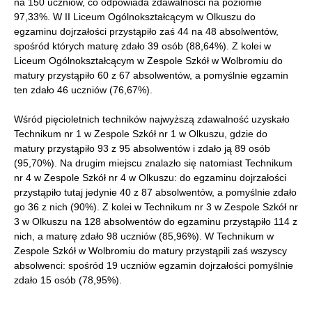
na 150 uczniów, co odpowiada zdawalności na poziomie
97,33%. W II Liceum Ogólnokształcącym w Olkuszu do
egzaminu dojrzałości przystąpiło zaś 44 na 48 absolwentów,
spośród których maturę zdało 39 osób (88,64%). Z kolei w
Liceum Ogólnokształcącym w Zespole Szkół w Wolbromiu do
matury przystąpiło 60 z 67 absolwentów, a pomyślnie egzamin
ten zdało 46 uczniów (76,67%).
Wśród pięcioletnich techników najwyższą zdawalność uzyskało
Technikum nr 1 w Zespole Szkół nr 1 w Olkuszu, gdzie do
matury przystąpiło 93 z 95 absolwentów i zdało ją 89 osób
(95,70%). Na drugim miejscu znalazło się natomiast Technikum
nr 4 w Zespole Szkół nr 4 w Olkuszu: do egzaminu dojrzałości
przystąpiło tutaj jedynie 40 z 87 absolwentów, a pomyślnie zdało
go 36 z nich (90%). Z kolei w Technikum nr 3 w Zespole Szkół nr
3 w Olkuszu na 128 absolwentów do egzaminu przystąpiło 114 z
nich, a maturę zdało 98 uczniów (85,96%). W Technikum w
Zespole Szkół w Wolbromiu do matury przystąpili zaś wszyscy
absolwenci: spośród 19 uczniów egzamin dojrzałości pomyślnie
zdało 15 osób (78,95%).