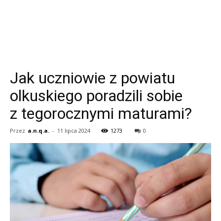
Jak uczniowie z powiatu
olkuskiego poradzili sobie
z tegorocznymi maturami?
Przez
a.n.q.a.
-
11 lipca 2024
1273
0