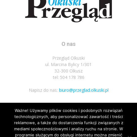
O nas
Przegląd Olkuski
ul. Marcina Bylicy 1/301
32-300 Olkusz
tel: 504 178 786
Napisz do nas:
biuro@przeglad.olkuski.pl
Ważne! Używamy plików cookies i podobnych rozwiązań
Podążaj za nami
technologicznych, aby personalizować zawartość i treści
reklamowe, a także do dostarczenia funkcji związanych z
mediami społecznościowymi i analizy ruchu na stronie. W
programie służącym do obsługi internetu można zmienić