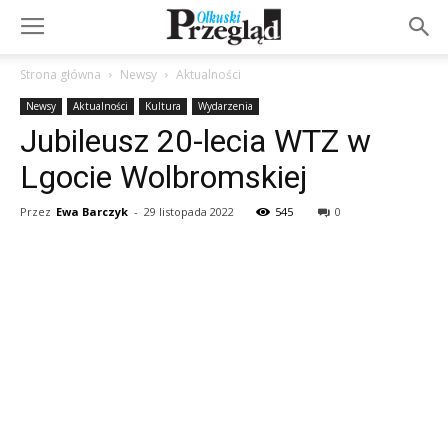
Strona główna
Newsy
Aktualności
Newsy
Aktualności
Kultura
Wydarzenia
Jubileusz 20-lecia WTZ w
Lgocie Wolbromskiej
Przez
Ewa Barczyk
-
29 listopada 2022
545
0