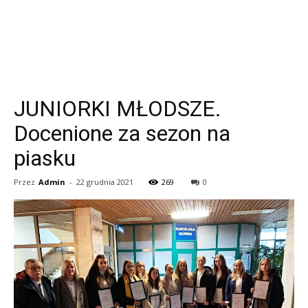
JUNIORKI MŁODSZE.
Docenione za sezon na
piasku
Przez
Admin
-
22 grudnia 2021
269
0