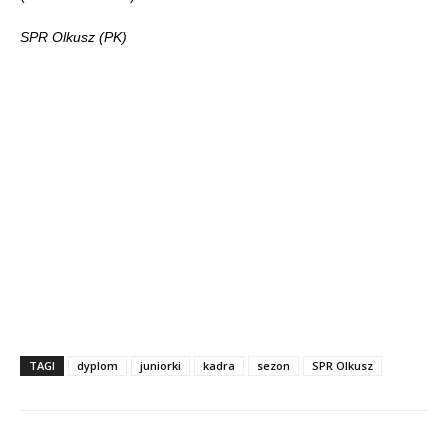
SPR Olkusz (PK)
TAGI
dyplom
juniorki
kadra
sezon
SPR Olkusz