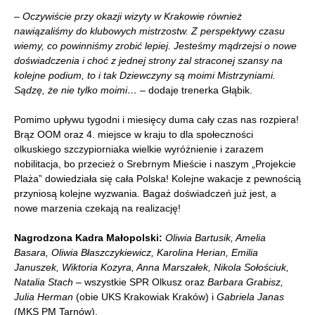
– Oczywiście przy okazji wizyty w Krakowie również
nawiązaliśmy do klubowych mistrzostw. Z perspektywy czasu
wiemy, co powinniśmy zrobić lepiej. Jesteśmy mądrzejsi o nowe
doświadczenia i choć z jednej strony żal straconej szansy na
kolejne podium, to i tak Dziewczyny są moimi Mistrzyniami.
Sądzę, że nie tylko moimi…
– dodaje trenerka Głąbik.
Pomimo upływu tygodni i miesięcy duma cały czas nas rozpiera!
Brąz OOM oraz 4. miejsce w kraju to dla społeczności
olkuskiego szczypiorniaka wielkie wyróżnienie i zarazem
nobilitacja, bo przecież o Srebrnym Mieście i naszym „Projekcie
Plaża” dowiedziała się cała Polska! Kolejne wakacje z pewnością
przyniosą kolejne wyzwania. Bagaż doświadczeń już jest, a
nowe marzenia czekają na realizację!
Nagrodzona Kadra Małopolski:
Oliwia Bartusik, Amelia
Basara, Oliwia Błaszczykiewicz, Karolina Herian, Emilia
Januszek, Wiktoria Kozyra, Anna Marszałek, Nikola Sołościuk,
Natalia Stach
– wszystkie SPR Olkusz oraz
Barbara Grabisz,
Julia Herman
(obie UKS Krakowiak Kraków) i
Gabriela Janas
(MKS PM Tarnów).