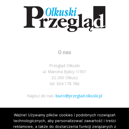
O nas
Przegląd Olkuski
ul. Marcina Bylicy 1/301
32-300 Olkusz
tel: 504 178 786
Napisz do nas:
biuro@przeglad.olkuski.pl
Ważne! Używamy plików cookies i podobnych rozwiązań
Podążaj za nami
technologicznych, aby personalizować zawartość i treści
reklamowe, a także do dostarczenia funkcji związanych z