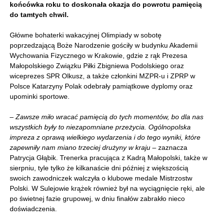
końcówka roku to doskonała okazja do powrotu pamięcią
do tamtych chwil.
Główne bohaterki wakacyjnej Olimpiady w sobotę
poprzedzającą Boże Narodzenie gościły w budynku Akademii
Wychowania Fizycznego w Krakowie, gdzie z rąk Prezesa
Małopolskiego Związku Piłki Zbigniewa Podolskiego oraz
wiceprezes SPR Olkusz, a także członkini MZPR-u i ZPRP w
Polsce Katarzyny Polak odebrały pamiątkowe dyplomy oraz
upominki sportowe.
– Zawsze miło wracać pamięcią do tych momentów, bo dla nas
wszystkich były to niezapomniane przeżycia. Ogólnopolska
impreza z oprawą wielkiego wydarzenia i do tego wyniki, które
zapewniły nam miano trzeciej drużyny w kraju
– zaznacza
Patrycja Głąbik. Trenerka pracująca z Kadrą Małopolski, także w
sierpniu, tyle tylko że kilkanaście dni później z większością
swoich zawodniczek walczyła o klubowe medale Mistrzostw
Polski. W Sulejowie krążek również był na wyciągnięcie ręki, ale
po świetnej fazie grupowej, w dniu finałów zabrakło nieco
doświadczenia.