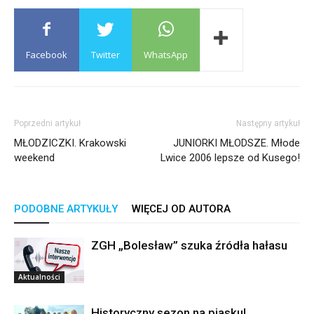
Facebook
Twitter
WhatsApp
Poprzedni artykuł
Następny artykuł
MŁODZICZKI. Krakowski
JUNIORKI MŁODSZE. Młode
weekend
Lwice 2006 lepsze od Kusego!
PODOBNE ARTYKUŁY
WIĘCEJ OD AUTORA
ZGH „Bolesław” szuka źródła hałasu
Aktualności
Historyczny sezon na piasku!