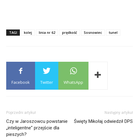
TAGI
kolej
linia nr 62
prędkość
Sosnowiec
tunel
Facebook
Twitter
WhatsApp
Poprzedni artykuł
Następny artykuł
Czy w Jaroszowcu powstanie
Święty Mikołaj odwiedził DPS
„inteligentne” przejście dla
pieszych?