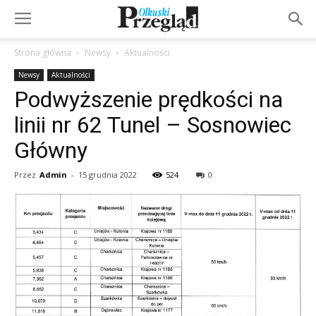
Strona główna
Newsy
Aktualności
Newsy
Aktualności
Podwyższenie prędkości na
linii nr 62 Tunel – Sosnowiec
Główny
Przez
Admin
-
15 grudnia 2022
524
0