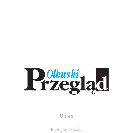
O nas
Przegląd Olkuski