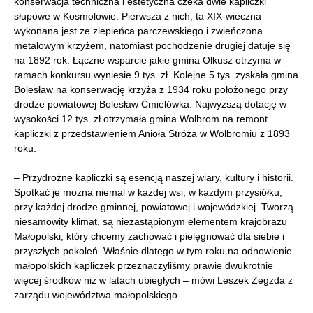
konserwacja techniczna i estetyczna czeka dwie kapliczki
słupowe w Kosmolowie. Pierwsza z nich, ta XIX-wieczna
wykonana jest ze zlepieńca parczewskiego i zwieńczona
metalowym krzyżem, natomiast pochodzenie drugiej datuje się
na 1892 rok. Łączne wsparcie jakie gmina Olkusz otrzyma w
ramach konkursu wyniesie 9 tys. zł. Kolejne 5 tys. zyskała gmina
Bolesław na konserwację krzyża z 1934 roku położonego przy
drodze powiatowej Bolesław Ćmielówka. Najwyższą dotację w
wysokości 12 tys. zł otrzymała gmina Wolbrom na remont
kapliczki z przedstawieniem Anioła Stróża w Wolbromiu z 1893
roku.
– Przydrożne kapliczki są esencją naszej wiary, kultury i historii.
Spotkać je można niemal w każdej wsi, w każdym przysiółku,
przy każdej drodze gminnej, powiatowej i wojewódzkiej. Tworzą
niesamowity klimat, są niezastąpionym elementem krajobrazu
Małopolski, który chcemy zachować i pielęgnować dla siebie i
przyszłych pokoleń. Właśnie dlatego w tym roku na odnowienie
małopolskich kapliczek przeznaczyliśmy prawie dwukrotnie
więcej środków niż w latach ubiegłych – mówi Leszek Zegzda z
zarządu województwa małopolskiego.