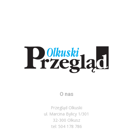
O nas
Przegląd Olkuski
ul. Marcina Bylicy 1/301
32-300 Olkusz
tel: 504 178 786