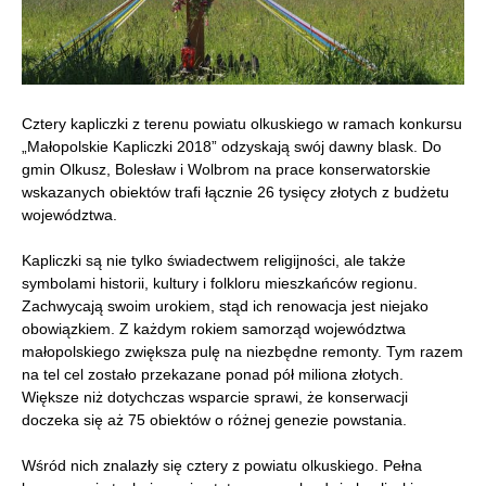
Cztery kapliczki z terenu powiatu olkuskiego w ramach konkursu
„Małopolskie Kapliczki 2018” odzyskają swój dawny blask. Do
gmin Olkusz, Bolesław i Wolbrom na prace konserwatorskie
wskazanych obiektów trafi łącznie 26 tysięcy złotych z budżetu
województwa.
Kapliczki są nie tylko świadectwem religijności, ale także
symbolami historii, kultury i folkloru mieszkańców regionu.
Zachwycają swoim urokiem, stąd ich renowacja jest niejako
obowiązkiem. Z każdym rokiem samorząd województwa
małopolskiego zwiększa pulę na niezbędne remonty. Tym razem
na tel cel zostało przekazane ponad pół miliona złotych.
Większe niż dotychczas wsparcie sprawi, że konserwacji
doczeka się aż 75 obiektów o różnej genezie powstania.
Wśród nich znalazły się cztery z powiatu olkuskiego. Pełna