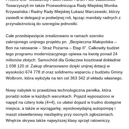
Towarzyszyli im także Przewodnicząca Rady Miejskiej Monika
Krzywańska i Radny Rady Miejskiej Łukasz Marczewski, którzy
zasiedli w delegacji w podwójnej roli, łącząc mandaty radnych z
przynależnością do szeregów jednostki.
Całe przedsięwzięcie zrealizowano w ramach szeroko
zakrojonego unijnego projektu pn. „Bezpieczna Małopolska –
Bon na ratowanie – Straż Pożarna – Etap II”. Całkowity budżet
tego programu modernizacyjnego opiewa na kwotę ponad 24
milionów złotych. Samochód dla Gołaczew kosztował dokładnie
1 038 120 zł. Zakup sfinansowano dzięki unijnej dotacji w
wysokości 674 778 zł oraz solidnemu wsparciu z budżetu Gminy
Wolbrom, która wyłożyła na ten cel 363 342 zł wkładu własnego.
Nowy nabytek to prawdziwa technologiczna perełka, która
poradzi sobie w każdych warunkach. Pojazd wyposażono w
napęd na cztery koła (4×4), co ułatwi dojazd w trudno dostępne
miejsca, a także w wyciągarkę, wysokowydajną autopompę i
maszt oświetleniowy niezbędny przy nocnych zgłoszeniach.
Wnętrze skrywa także najwyższej klasy sprzęt ratowniczy.