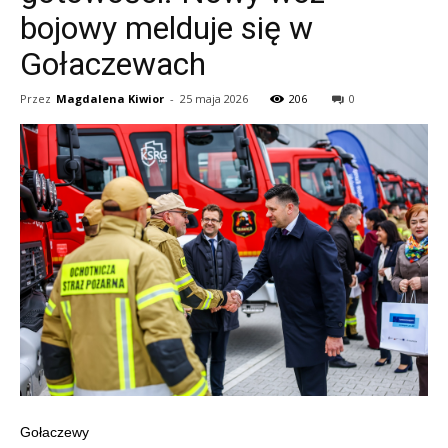
bojowy melduje się w
Gołaczewach
Przez
Magdalena Kiwior
-
25 maja 2026
206
0
Gołaczewy