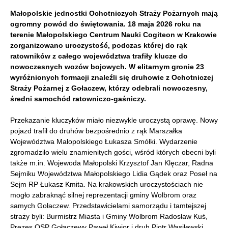
Małopolskie jednostki Ochotniczych Straży Pożarnych mają
ogromny powód do świętowania. 18 maja 2026 roku na
terenie Małopolskiego Centrum Nauki Cogiteon w Krakowie
zorganizowano uroczystość, podczas której do rąk
ratowników z całego województwa trafiły klucze do
nowoczesnych wozów bojowych. W elitarnym gronie 23
wyróżnionych formacji znaleźli się druhowie z Ochotniczej
Straży Pożarnej z Gołaczew, którzy odebrali nowoczesny,
średni samochód ratowniczo-gaśniczy.
Przekazanie kluczyków miało niezwykle uroczystą oprawę. Nowy
pojazd trafił do druhów bezpośrednio z rąk Marszałka
Województwa Małopolskiego Łukasza Smółki. Wydarzenie
zgromadziło wielu znamienitych gości, wśród których obecni byli
także m.in. Wojewoda Małopolski Krzysztof Jan Klęczar, Radna
Sejmiku Województwa Małopolskiego Lidia Gądek oraz Poseł na
Sejm RP Łukasz Kmita. Na krakowskich uroczystościach nie
mogło zabraknąć silnej reprezentacji gminy Wolbrom oraz
samych Gołaczew. Przedstawicielami samorządu i tamtejszej
straży byli: Burmistrz Miasta i Gminy Wolbrom Radosław Kuś,
Prezes OSP Gołaczewy Paweł Kiwior i druh Piotr Wasilewski.