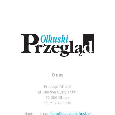
O nas
Przegląd Olkuski
ul. Marcina Bylicy 1/301
32-300 Olkusz
tel: 504 178 786
Napisz do nas:
biuro@przeglad.olkuski.pl