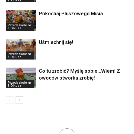
Pokochaj Pluszowego Misia
Przedszkole nr
8 Olkusz
Uśmiechnij się!
Przedszkole nr
8 Olkusz
Co tu zrobić? Myślę sobie…Wiem! Z
owoców stworka zrobię!
Przedszkole nr
8 Olkusz