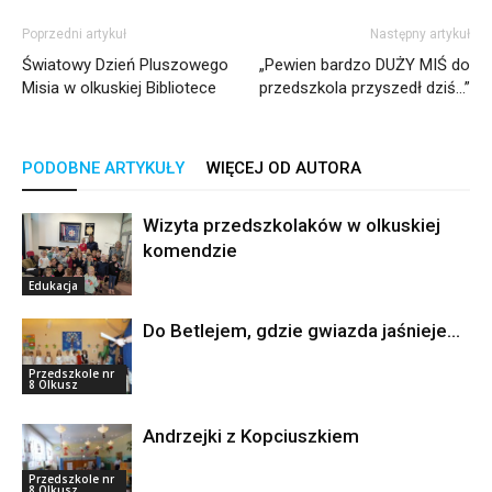
Poprzedni artykuł
Następny artykuł
Światowy Dzień Pluszowego
„Pewien bardzo DUŻY MIŚ do
Misia w olkuskiej Bibliotece
przedszkola przyszedł dziś…”
PODOBNE ARTYKUŁY
WIĘCEJ OD AUTORA
Wizyta przedszkolaków w olkuskiej
komendzie
Edukacja
Do Betlejem, gdzie gwiazda jaśnieje…
Przedszkole nr
8 Olkusz
Andrzejki z Kopciuszkiem
Przedszkole nr
8 Olkusz