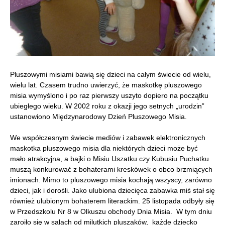
Pluszowymi misiami bawią się dzieci na całym świecie od wielu,
wielu lat. Czasem trudno uwierzyć, że maskotkę pluszowego
misia wymyślono i po raz pierwszy uszyto dopiero na początku
ubiegłego wieku. W 2002 roku z okazji jego setnych „urodzin”
ustanowiono Międzynarodowy Dzień Pluszowego Misia.
We współczesnym świecie mediów i zabawek elektronicznych
maskotka pluszowego misia dla niektórych dzieci może być
mało atrakcyjna, a bajki o Misiu Uszatku czy Kubusiu Puchatku
muszą konkurować z bohaterami kreskówek o obco brzmiących
imionach. Mimo to pluszowego misia kochają wszyscy, zarówno
dzieci, jak i dorośli. Jako ulubiona dziecięca zabawka miś stał się
również ulubionym bohaterem literackim. 25 listopada odbyły się
w Przedszkolu Nr 8 w Olkuszu obchody Dnia Misia. W tym dniu
zaroiło się w salach od milutkich pluszaków, każde dziecko