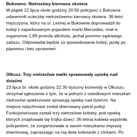
Bukowno. Nietrzeźwy kierowca skutera
W piątek 22 lipca około godziny 20:50 policjanci z Bukowna
udaremnili ucieczkę nietrzeźwemu kierowcy skutera. 36-letni
mężczyzna, który na ul. Leśnej w Bukownie doprowadził do
kolizji z zaparkowanym pojazdem marki Mercedes, miał w
organizmie 1,89 promila alkoholu, jechał pomimo sądowego
zakazu. Odpowiadał będzie za spowodowanie kolizji, jazdę po
pijanemu i bez uprawnień.
Olkusz. Trzy nietrzeźwe matki sprawowały opiekę nad
dziećmi
23 lipca br. około godziny 22:30 dyżurny komendy w Olkuszu
otrzymał zgłoszenie o tym, że w jednym z osiedlowych mieszkań
nietrzeźwi opiekunowie sprawują opiekę nad dziećmi. Na
miejsce natychmiast został skierowany patrol policji.
Funkcjonariusze zastali trzy nietrzeźwe kobiety, pod opieką
których znajdowała się trójka dzieci. 36-letnia kobieta wyjaśniła
policjantom, że zorganizowała w swoim mieszkaniu imprezę
imieninową, zapraszając na nią dwie koleżanki z córkami. Po