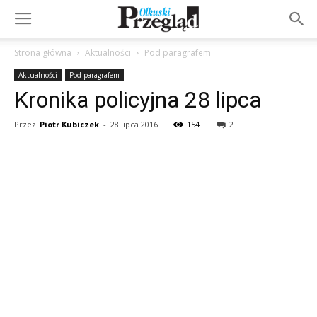
Strona główna
Aktualności
Pod paragrafem
Aktualności
Pod paragrafem
Kronika policyjna 28 lipca
Przez
Piotr Kubiczek
-
28 lipca 2016
154
2