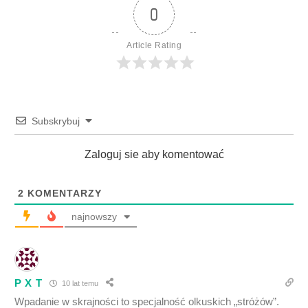
0
Article Rating
Subskrybuj
Zaloguj sie aby komentować
2
KOMENTARZY
najnowszy
P X T
10 lat temu
Wpadanie w skrajności to specjalność olkuskich „stróżów”.