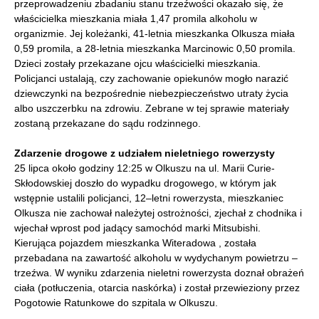
przeprowadzeniu zbadaniu stanu trzeźwości okazało się, że
właścicielka mieszkania miała 1,47 promila alkoholu w
organizmie. Jej koleżanki, 41-letnia mieszkanka Olkusza miała
0,59 promila, a 28-letnia mieszkanka Marcinowic 0,50 promila.
Dzieci zostały przekazane ojcu właścicielki mieszkania.
Policjanci ustalają, czy zachowanie opiekunów mogło narazić
dziewczynki na bezpośrednie niebezpieczeństwo utraty życia
albo uszczerbku na zdrowiu. Zebrane w tej sprawie materiały
zostaną przekazane do sądu rodzinnego.
Zdarzenie drogowe z udziałem nieletniego rowerzysty
25 lipca około godziny 12:25 w Olkuszu na ul. Marii Curie-
Skłodowskiej doszło do wypadku drogowego, w którym jak
wstępnie ustalili policjanci, 12–letni rowerzysta, mieszkaniec
Olkusza nie zachował należytej ostrożności, zjechał z chodnika i
wjechał wprost pod jadący samochód marki Mitsubishi.
Kierująca pojazdem mieszkanka Witeradowa , została
przebadana na zawartość alkoholu w wydychanym powietrzu –
trzeźwa. W wyniku zdarzenia nieletni rowerzysta doznał obrażeń
ciała (potłuczenia, otarcia naskórka) i został przewieziony przez
Pogotowie Ratunkowe do szpitala w Olkuszu.