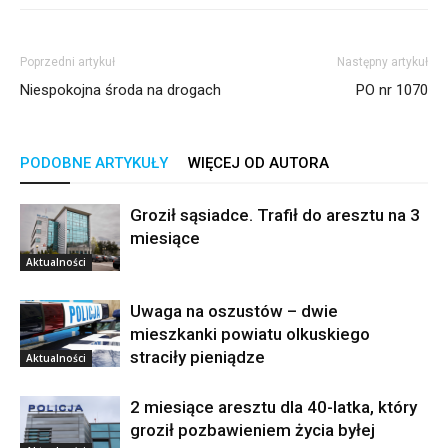
Poprzedni artykuł
Następny artykuł
Niespokojna środa na drogach
PO nr 1070
PODOBNE ARTYKUŁY
WIĘCEJ OD AUTORA
Groził sąsiadce. Trafił do aresztu na 3
miesiące
Aktualności
Uwaga na oszustów – dwie
mieszkanki powiatu olkuskiego
straciły pieniądze
Aktualności
2 miesiące aresztu dla 40-latka, który
groził pozbawieniem życia byłej