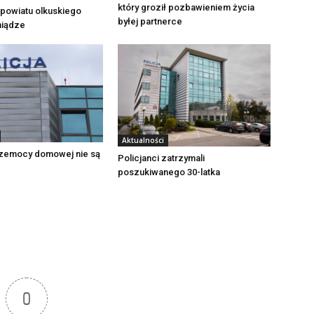
który groził pozbawieniem życia
powiatu olkuskiego
byłej partnerce
eniądze
Aktualności
zemocy domowej nie są
Policjanci zatrzymali
poszukiwanego 30-latka
0