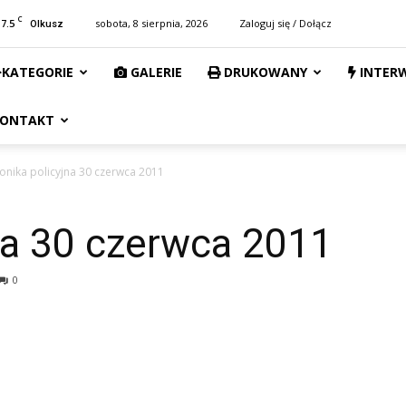
C
17.5
sobota, 8 sierpnia, 2026
Zaloguj się / Dołącz
Olkusz
KATEGORIE
GALERIE
DRUKOWANY
INTER
ONTAKT
onika policyjna 30 czerwca 2011
na 30 czerwca 2011
0