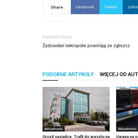
Facebook
Twitter
Linke
Share
Poprzedni artykuł
Żydowskie nekropolie powstają ze zgliszcz
PODOBNE ARTYKUŁY
WIĘCEJ OD AU
Aktualności
Aktualności
Groził sąsiadce. Trafił do aresztu na
Uwaga na o