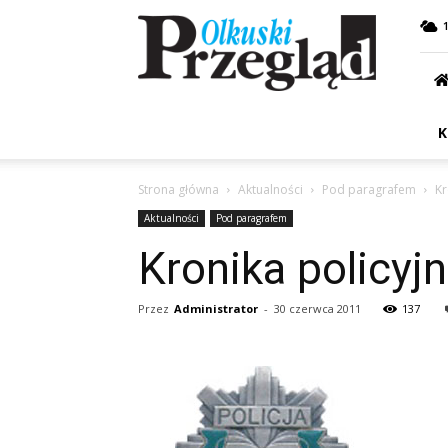
Przegląd
Olkuski
K
Strona główna
Aktualności
Pod paragrafem
Kr
Aktualności
Pod paragrafem
Kronika policyj
Przez
Administrator
-
30 czerwca 2011
137