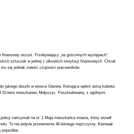
i finansowy oszust. Przebywający „na gościnnych występach”
kich sztuczek w jednej z olkuskich instytucji finansowych. Chciał
o mu się jednak zwieść czujności pracowników.
do jakiego doszło w wiosce Glanów. Kierująca oplem astrą kobieta
ał 15-letni mieszkaniec Małyszyc. Poszkodowany, z ogólnymi
olicji zatrzymali na ul. 1 Maja mieszkańca miasta, który wsiadł
olu. To nie jedyne przewinienie 46-letniego mężczyzny. Kierował
 pojazdów.