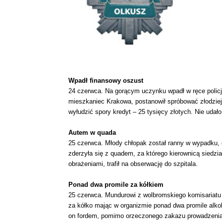
Wpadł finansowy oszust
24 czerwca. Na gorącym uczynku wpadł w ręce policj
mieszkaniec Krakowa, postanowił spróbować złodziejs
wyłudzić spory kredyt – 25 tysięcy złotych. Nie udał
Autem w quada
25 czerwca. Młody chłopak został ranny w wypadku, 
zderzyła się z quadem, za którego kierownicą siedzi
obrażeniami, trafił na obserwację do szpitala.
Ponad dwa promile za kółkiem
25 czerwca. Mundurowi z wolbromskiego komisariatu p
za kółko mając w organizmie ponad dwa promile alkoh
on fordem, pomimo orzeczonego zakazu prowadzenia