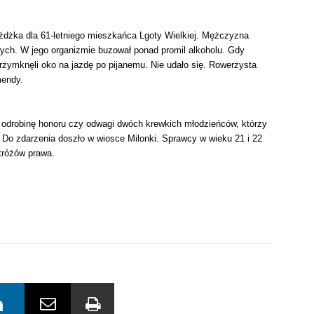
ażdżka dla 61-letniego mieszkańca Lgoty Wielkiej. Mężczyzna
ch. W jego organizmie buzował ponad promil alkoholu. Gdy
 przymknęli oko na jazdę po pijanemu. Nie udało się. Rowerzysta
mendy.
 odrobinę honoru czy odwagi dwóch krewkich młodzieńców, którzy
. Do zdarzenia doszło w wiosce Milonki. Sprawcy w wieku 21 i 22
stróżów prawa.