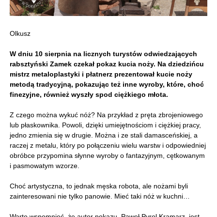
Olkusz
W dniu 10 sierpnia na licznych turystów odwiedzających
rabsztyński Zamek czekał pokaz kucia noży. Na dziedzińcu
mistrz metaloplastyki i płatnerz prezentował kucie noży
metodą tradycyjną, pokazując też inne wyroby, które, choć
finezyjne, również wyszły spod ciężkiego młota.
Z czego można wykuć nóż? Na przykład z pręta zbrojeniowego
lub płaskownika. Powoli, dzięki umiejętnościom i ciężkiej pracy,
jedno zmienia się w drugie. Można i ze stali damasceńskiej, a
raczej z metalu, który po połączeniu wielu warstw i odpowiedniej
obróbce przypomina słynne wyroby o fantazyjnym, cętkowanym
i pasmowatym wzorze.
Choć artystyczna, to jednak męska robota, ale nożami byli
zainteresowani nie tylko panowie. Mieć taki nóż w kuchni…
Warto wspomnieć, że autor pokazu, Paweł Pyrol Kramarz, jest