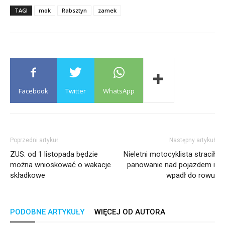
TAGI
mok
Rabsztyn
zamek
Facebook
Twitter
WhatsApp
Poprzedni artykuł
Następny artykuł
ZUS: od 1 listopada będzie
Nieletni motocyklista stracił
można wnioskować o wakacje
panowanie nad pojazdem i
składkowe
wpadł do rowu
PODOBNE ARTYKUŁY
WIĘCEJ OD AUTORA