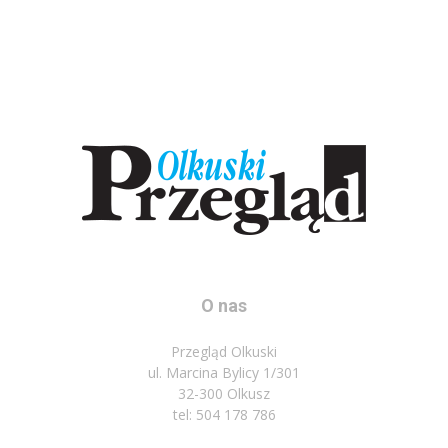
O nas
Przegląd Olkuski
ul. Marcina Bylicy 1/301
32-300 Olkusz
tel: 504 178 786