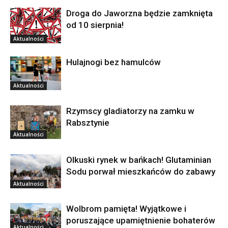
Droga do Jaworzna będzie zamknięta
od 10 sierpnia!
Aktualności
Hulajnogi bez hamulców
Aktualności
Rzymscy gladiatorzy na zamku w
Rabsztynie
Aktualności
Olkuski rynek w bańkach! Glutaminian
Sodu porwał mieszkańców do zabawy
Aktualności
Wolbrom pamięta! Wyjątkowe i
poruszające upamiętnienie bohaterów
Aktualności