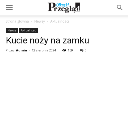
Strona główna
Newsy
Aktualności
Newsy
Aktualności
Kucie noży na zamku
Przez
Admin
-
12 sierpnia 2024
169
0