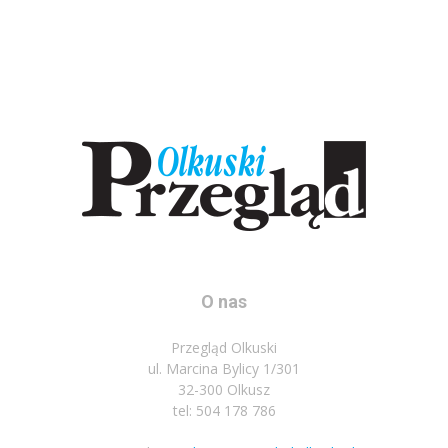
O nas
Przegląd Olkuski
ul. Marcina Bylicy 1/301
32-300 Olkusz
tel: 504 178 786