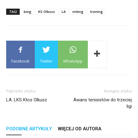
TAGI
bieg
KS Olkusz
LA
miting
trening
Facebook
Twitter
WhatsApp
Poprzedni artykuł
Następny artykuł
LA: LKS Kłos Olkusz
Awans tenisistów do trzeciej
ligi
PODOBNE ARTYKUŁY
WIĘCEJ OD AUTORA