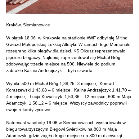
Kraków, Siemianowice
W piątek 18.06 w Krakowie na stadionie AWF odbył się Miting
Gwiazd Małopolskiej Lekkiej Atletyki. W ramach tego Memoriału
rozegrano kilka biegów dla dzieci. KS Olkusz reprezentowało
pięcioro biegaczy. Najlepiej zaprezentował się Michał Bróg
zdobywając trzecie miejsce na 500. Niewiele do podium
zabrakło Kalinie Andrzejczyk – była czwarta.
Wyniki: 500 m Michał Bróg 1,38,25 -3 miejsce; Konrad
Koraszewski 1.43.68 – 6 miejsce; Kalina Andrzejczyk 1.41.70 –
4 miejsce; Łucja Kowalczyk 1,53,36 – 12 miejsce; 600 m Maja
Adamczyk 1.58,12 – 6 miejsce. Wszyscy zawodnicy poprawili
swoje rekordy życiowe.
Natomiast w sobotę 19.06 w Siemianowicach wystartowała w
biegu towarzyszącym Biegowi Świetlików na 800 m Maja
Adamczyk, gdzie zajęła drugie miejsce na 800 m dziewcząt.