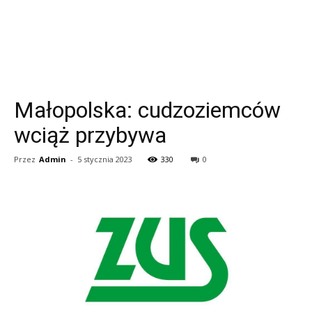
Małopolska: cudzoziemców
wciąż przybywa
Przez
Admin
-
5 stycznia 2023
330
0