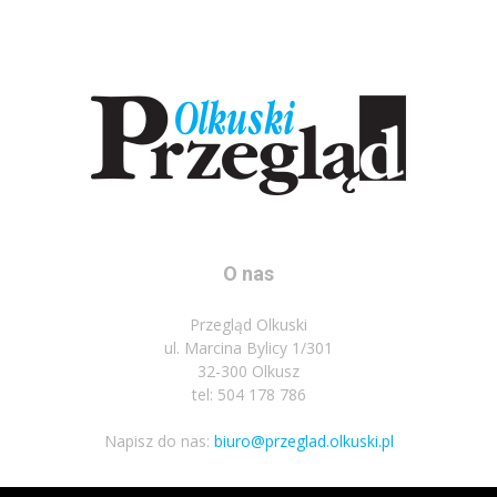
O nas
Przegląd Olkuski
ul. Marcina Bylicy 1/301
32-300 Olkusz
tel: 504 178 786
Napisz do nas:
biuro@przeglad.olkuski.pl