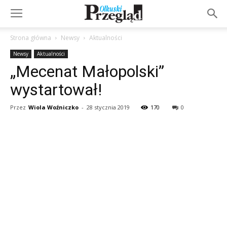
Strona główna
Newsy
Aktualności
Newsy
Aktualności
„Mecenat Małopolski”
wystartował!
Przez
Wiola Woźniczko
-
28 stycznia 2019
170
0