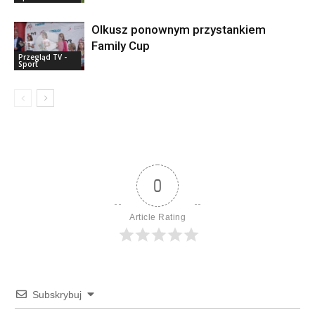
Olkusz ponownym przystankiem
Family Cup
Przegląd TV -
Sport
0
Article Rating
Subskrybuj