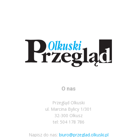
O nas
Przegląd Olkuski
ul. Marcina Bylicy 1/301
32-300 Olkusz
tel: 504 178 786
Napisz do nas:
biuro@przeglad.olkuski.pl