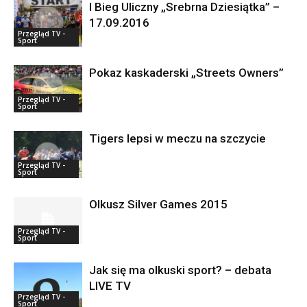
I Bieg Uliczny „Srebrna Dziesiątka” –
17.09.2016
Przegląd TV -
Sport
Pokaz kaskaderski „Streets Owners”
Przegląd TV -
Sport
Tigers lepsi w meczu na szczycie
Przegląd TV -
Sport
Olkusz Silver Games 2015
Przegląd TV -
Sport
Jak się ma olkuski sport? – debata
LIVE TV
Przegląd TV -
Sport