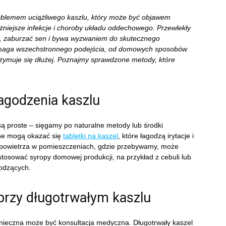
roblemem uciążliwego kaszlu, który może być objawem
żniejsze infekcje i choroby układu oddechowego. Przewlekły
e, zaburzać sen i bywa wyzwaniem do skutecznego
maga wszechstronnego podejścia, od domowych sposobów
rzymuje się dłużej. Poznajmy sprawdzone metody, które
agodzenia kaszlu
ą proste – sięgamy po naturalne metody lub środki
zne mogą okazać się
tabletki na kaszel
, które łagodzą irytacje i
 powietrza w pomieszczeniach, gdzie przebywamy, może
stosować syropy domowej produkcji, na przykład z cebuli lub
godzących.
rzy długotrwałym kaszlu
 konieczna może być konsultacja medyczna. Długotrwały kaszel