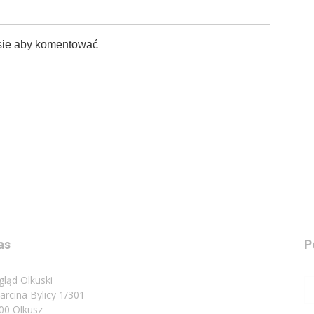
sie aby komentować
as
P
gląd Olkuski
Marcina Bylicy 1/301
00 Olkusz