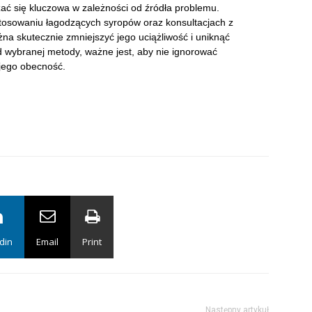
ć się kluczowa w zależności od źródła problemu.
stosowaniu łagodzących syropów oraz konsultacjach z
na skutecznie zmniejszyć jego uciążliwość i uniknąć
d wybranej metody, ważne jest, aby nie ignorować
jego obecność.
din
Email
Print
Następny artykuł