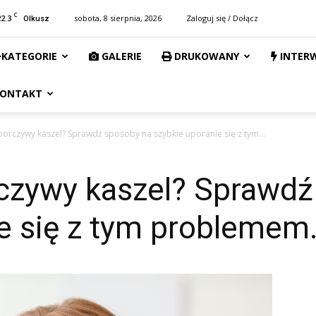
C
22.3
sobota, 8 sierpnia, 2026
Zaloguj się / Dołącz
Olkusz
KATEGORIE
GALERIE
DRUKOWANY
INTER
ONTAKT
porczywy kaszel? Sprawdź sposoby na szybkie uporanie się z tym...
czywy kaszel? Sprawdź
e się z tym problemem