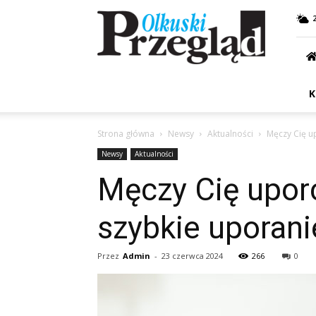
Przegląd
Olkuski
K
Strona główna
Newsy
Aktualności
Męczy Cię u
Newsy
Aktualności
Męczy Cię upor
szybkie uporani
Przez
Admin
-
23 czerwca 2024
266
0