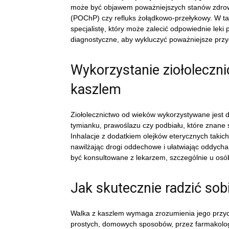
może być objawem poważniejszych stanów zdrowia
(POChP) czy refluks żołądkowo-przełykowy. W t
specjalistę, który może zalecić odpowiednie leki
diagnostyczne, aby wykluczyć poważniejsze przy
Wykorzystanie ziołolecz
kaszlem
Ziołolecznictwo od wieków wykorzystywane jest d
tymianku, prawoślazu czy podbiału, które znane 
Inhalacje z dodatkiem olejków eterycznych takic
nawilżając drogi oddechowe i ułatwiając oddycha
być konsultowane z lekarzem, szczególnie u osób 
Jak skutecznie radzić so
Walka z kaszlem wymaga zrozumienia jego przyc
prostych, domowych sposobów, przez farmakologi