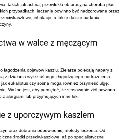
, takich jak astma, przewlekła obturacyjna choroba płuc
akich przypadkach, leczenie powinno być nadzorowane przez
 przeciwkaszlowe, inhalacje, a także dalsze badania
czyny.
nictwa w walce z męczącym
o łagodzenia objawów kaszlu. Zielarze polecają napary z
są z działania wykrztuśnego i łagodzącego podrażnienia.
h jak eukaliptus czy sosna mogą również przynieść ulgę,
nie. Ważne jest, aby pamiętać, że stosowanie ziół powinno
z alergiami lub przyjmujących inne leki.
bie z uporczywym kaszlem
zyn oraz dobrania odpowiedniej metody leczenia. Od
czne środki przeciwkaszlowe, aż po specjalistyczne