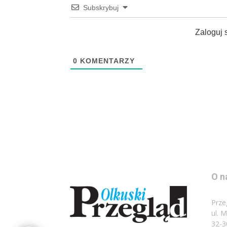
Subskrybuj
Zaloguj 
0
KOMENTARZY
O n
Prze
ul. 
32-3