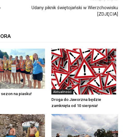
o
Udany piknik świętojański w Wierzchowisku
[ZDJĘCIA]
TORA
Aktualności
 sezon na piasku!
Droga do Jaworzna będzie
zamknięta od 10 sierpnia!