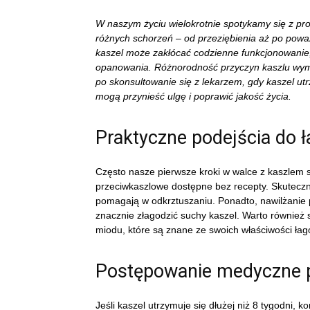
W naszym życiu wielokrotnie spotykamy się z p
różnych schorzeń – od przeziębienia aż po powa
kaszel może zakłócać codzienne funkcjonowani
opanowania. Różnorodność przyczyn kaszlu wy
po skonsultowanie się z lekarzem, gdy kaszel ut
mogą przynieść ulgę i poprawić jakość życia.
Praktyczne podejścia do ł
Często nasze pierwsze kroki w walce z kaszlem s
przeciwkaszlowe dostępne bez recepty. Skutec
pomagają w odkrztuszaniu. Ponadto, nawilżanie
znacznie złagodzić suchy kaszel. Warto również 
miodu, które są znane ze swoich właściwości ła
Postępowanie medyczne p
Jeśli kaszel utrzymuje się dłużej niż 8 tygodni,