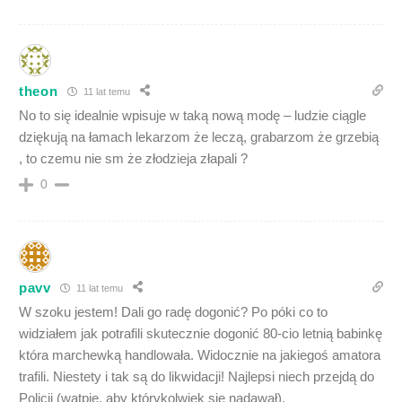
theon
11 lat temu
No to się idealnie wpisuje w taką nową modę – ludzie ciągle
dziękują na łamach lekarzom że leczą, grabarzom że grzebią
, to czemu nie sm że złodzieja złapali ?
0
pavv
11 lat temu
W szoku jestem! Dali go radę dogonić? Po póki co to
widziałem jak potrafili skutecznie dogonić 80-cio letnią babinkę
która marchewką handlowała. Widocznie na jakiegoś amatora
trafili. Niestety i tak są do likwidacji! Najlepsi niech przejdą do
Policji (wątpię, aby którykolwiek się nadawał).