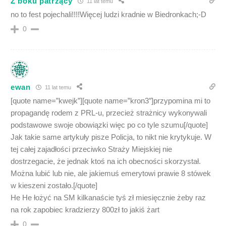
Z boku patrzący
11 lat temu
no to fest pojechali!!!!Więcej ludzi kradnie w Biedronkach;-D
0
ewan
11 lat temu
[quote name=”kwejk”][quote name=”kron3″]przypomina mi to
propagandę rodem z PRL-u, przecież strażnicy wykonywali
podstawowe swoje obowiązki więc po co tyle szumu[/quote]
Jak takie same artykuły pisze Policja, to nikt nie krytykuje. W
tej całej zajadłości przeciwko Straży Miejskiej nie
dostrzegacie, że jednak ktoś na ich obecności skorzystał.
Można lubić lub nie, ale jakiemuś emerytowi prawie 8 stówek
w kieszeni zostało.[/quote]
He He łożyć na SM kilkanaście tyś zł miesięcznie żeby raz
na rok zapobiec kradzierzy 800zł to jakiś żart
0