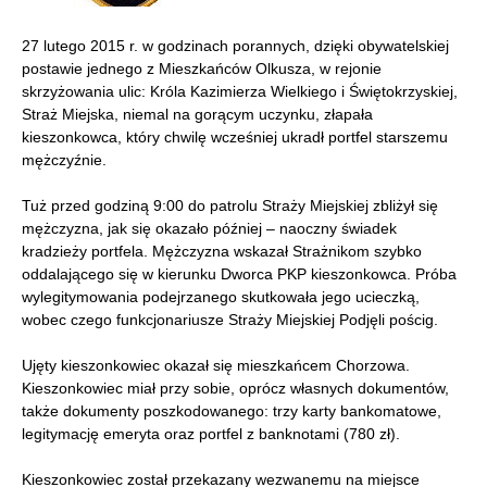
27 lutego 2015 r. w godzinach porannych, dzięki obywatelskiej
postawie jednego z Mieszkańców Olkusza, w rejonie
skrzyżowania ulic: Króla Kazimierza Wielkiego i Świętokrzyskiej,
Straż Miejska, niemal na gorącym uczynku, złapała
kieszonkowca, który chwilę wcześniej ukradł portfel starszemu
mężczyźnie.
Tuż przed godziną 9:00 do patrolu Straży Miejskiej zbliżył się
mężczyzna, jak się okazało później – naoczny świadek
kradzieży portfela. Mężczyzna wskazał Strażnikom szybko
oddalającego się w kierunku Dworca PKP kieszonkowca. Próba
wylegitymowania podejrzanego skutkowała jego ucieczką,
wobec czego funkcjonariusze Straży Miejskiej Podjęli pościg.
Ujęty kieszonkowiec okazał się mieszkańcem Chorzowa.
Kieszonkowiec miał przy sobie, oprócz własnych dokumentów,
także dokumenty poszkodowanego: trzy karty bankomatowe,
legitymację emeryta oraz portfel z banknotami (780 zł).
Kieszonkowiec został przekazany wezwanemu na miejsce