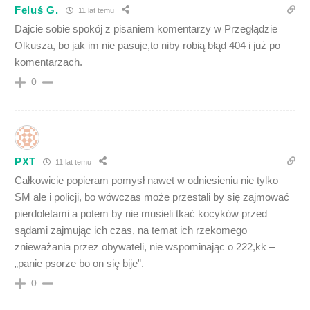
Feluś G.
11 lat temu
Dajcie sobie spokój z pisaniem komentarzy w Przegłądzie
Olkusza, bo jak im nie pasuje,to niby robią błąd 404 i już po
komentarzach.
0
PXT
11 lat temu
Całkowicie popieram pomysł nawet w odniesieniu nie tylko
SM ale i policji, bo wówczas może przestali by się zajmować
pierdoletami a potem by nie musieli tkać kocyków przed
sądami zajmując ich czas, na temat ich rzekomego
znieważania przez obywateli, nie wspominając o 222,kk –
„panie psorze bo on się bije”.
0