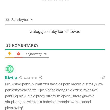
Subskrybuj
Zaloguj sie aby komentować
26
KOMENTARZY
najnowszy
Elwira
11 lat temu
Nie wstyd panie burmistrzu takie głupoty mówić o straży? ów
pan odzyskał portfel i pieniądze wyłącznie dzięki życzliwej
pani i jej ojcu, a nie pracy straży miejskiej, która głównie
skupia się na wlepianiu babciom mandatów za handel
pietruszką!