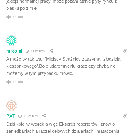
jakiejś normalnej pracy, może pozamiatanie płyty rynku z
piasku po zimie.
0
mikołaj
11 lat temu
A może by tak tytuł:”Miejscy Strażnicy zatrzymali złodzieja
kieszonkowego”.Bo o udaremnieniu kradzieży chyba nie
możemy w tym przypadku mówić.
0
PXT
11 lat temu
Dziś kolejny wtorek a więc Ekspres reporterów i znów o
zaniedbaniach a raczej celowych działaniach i mataczeniu