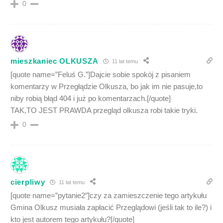
0
mieszkaniec OLKUSZA
11 lat temu
[quote name=”Feluś G.”]Dajcie sobie spokój z pisaniem
komentarzy w Przegłądzie Olkusza, bo jak im nie pasuje,to
niby robią błąd 404 i już po komentarzach.[/quote]
TAK,TO JEST PRAWDA przegląd olkusza robi takie tryki.
0
cierpliwy
11 lat temu
[quote name=”pytanie2″]czy za zamieszczenie tego artykułu
Gmina Olkusz musiała zapłacić Przeglądowi (jeśli tak to ile?) i
kto jest autorem tego artykułu?[/quote]