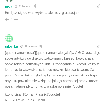
nick
11 lat temu
Emil już się do was wybiera ale nie z gratulacjami
0
sikorka
11 lat temu
[quote name=”tesa”][quote name=”ale, jaja”]UMiG Olkusz daje
sobie artykuły do druku o zatrzymaniu kieszonkowca, jaja
sobie robią z normalnych ludzi. Propaganda sukcesu. W złym
kierunku to wszystko idzie pod nowym kierownictwem. Za
pana Rzepki taki artykuł byłby nie do pomyślenia. Autor tego
artykułu powinien się wziąć do jakiejś normalnej pracy, może
pozamiatanie płyty rynku z piasku po zimie.[/quote]
kto to pisał, Roman Piaśnik?[/quote]
NIE ROZŚMIESZAJ MNIE.