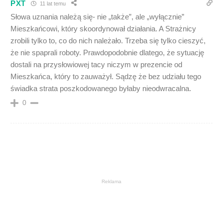
PXT
11 lat temu
Słowa uznania należą się- nie „także”, ale „wyłącznie”
Mieszkańcowi, który skoordynował działania. A Strażnicy
zrobili tylko to, co do nich należało. Trzeba się tylko cieszyć,
że nie spaprali roboty. Prawdopodobnie dlatego, że sytuację
dostali na przysłowiowej tacy niczym w prezencie od
Mieszkańca, który to zauważył. Sądzę że bez udziału tego
świadka strata poszkodowanego byłaby nieodwracalna.
0
Reklama