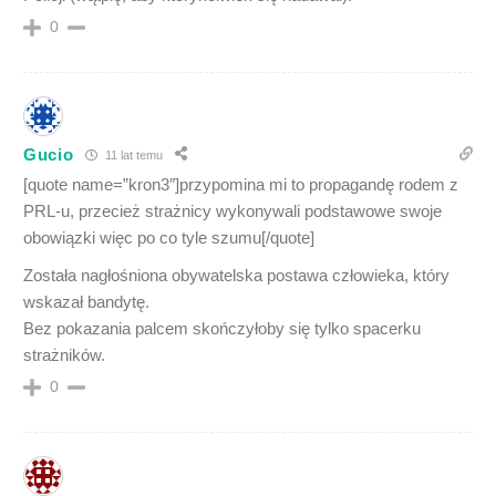
0
Gucio
11 lat temu
[quote name=”kron3″]przypomina mi to propagandę rodem z
PRL-u, przecież strażnicy wykonywali podstawowe swoje
obowiązki więc po co tyle szumu[/quote]
Została nagłośniona obywatelska postawa człowieka, który
wskazał bandytę.
Bez pokazania palcem skończyłoby się tylko spacerku
strażników.
0