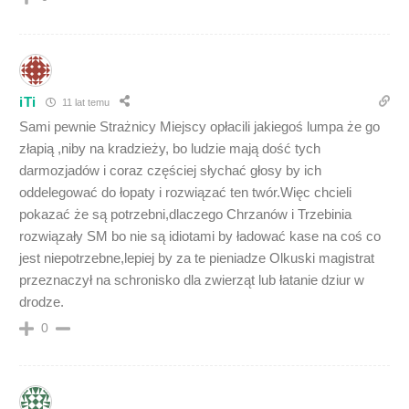
iTi
11 lat temu
Sami pewnie Strażnicy Miejscy opłacili jakiegoś lumpa że go
złapią ,niby na kradzieży, bo ludzie mają dość tych
darmozjadów i coraz częściej słychać głosy by ich
oddelegować do łopaty i rozwiązać ten twór.Więc chcieli
pokazać że są potrzebni,dlaczego Chrzanów i Trzebinia
rozwiązały SM bo nie są idiotami by ładować kase na coś co
jest niepotrzebne,lepiej by za te pieniadze Olkuski magistrat
przeznaczył na schronisko dla zwierząt lub łatanie dziur w
drodze.
0