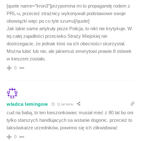
[quote name=”kron3″]przypomina mi to propagandę rodem z
PRL-u, przecież strażnicy wykonywali podstawowe swoje
obowiązki więc po co tyle szumu[/quote]
Jak takie same artykuły pisze Policja, to nikt nie krytykuje. W
tej całej zajadłości przeciwko Straży Miejskiej nie
dostrzegacie, że jednak ktoś na ich obecności skorzystał.
Można lubić lub nie, ale jakiemuś emerytowi prawie 8 stówek
w kieszeni zostało.
0
wladca lemingow
11 lat temu
cud na babą, to ten kieszonkowiec musiał mieć z 80 lat bo oni
tylko starszych handlujacych sa wstanie dogonic. przecież to
taksówkarze urzedników, powinno się ich zlikwidować
0