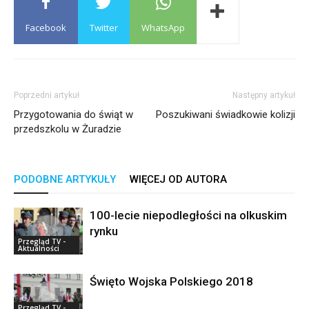
Facebook
Twitter
WhatsApp
Poprzedni artykuł
Następny artykuł
Przygotowania do świąt w
Poszukiwani świadkowie kolizji
przedszkolu w Żuradzie
PODOBNE ARTYKUŁY
WIĘCEJ OD AUTORA
100-lecie niepodległości na olkuskim
rynku
Przegląd TV -
Aktualności
Święto Wojska Polskiego 2018
Przegląd TV -