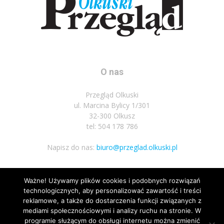
O nas
Przegląd Olkuski
ul. Marcina Bylicy 1/301
32-300 Olkusz
tel: 504 178 786
Napisz do nas:
biuro@przeglad.olkuski.pl
Ważne! Używamy plików cookies i podobnych rozwiązań
Podążaj za nami
technologicznych, aby personalizować zawartość i treści
reklamowe, a także do dostarczenia funkcji związanych z
mediami społecznościowymi i analizy ruchu na stronie. W
programie służącym do obsługi internetu można zmienić