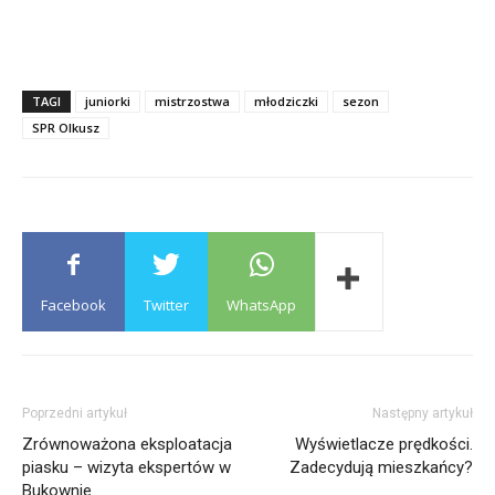
TAGI
juniorki
mistrzostwa
młodziczki
sezon
SPR Olkusz
Facebook
Twitter
WhatsApp
Poprzedni artykuł
Następny artykuł
Zrównoważona eksploatacja
Wyświetlacze prędkości.
piasku – wizyta ekspertów w
Zadecydują mieszkańcy?
Bukownie