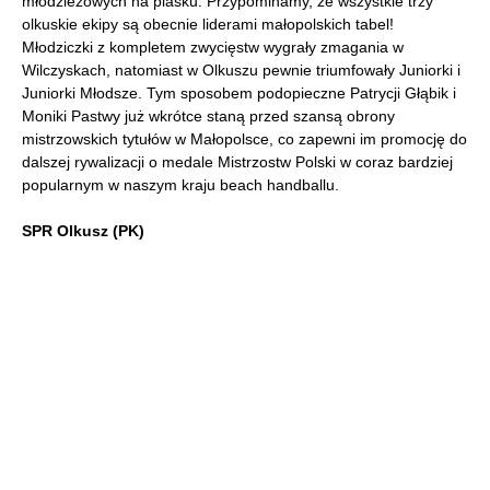
młodzieżowych na piasku. Przypominamy, że wszystkie trzy
olkuskie ekipy są obecnie liderami małopolskich tabel!
Młodziczki z kompletem zwycięstw wygrały zmagania w
Wilczyskach, natomiast w Olkuszu pewnie triumfowały Juniorki i
Juniorki Młodsze. Tym sposobem podopieczne Patrycji Głąbik i
Moniki Pastwy już wkrótce staną przed szansą obrony
mistrzowskich tytułów w Małopolsce, co zapewni im promocję do
dalszej rywalizacji o medale Mistrzostw Polski w coraz bardziej
popularnym w naszym kraju beach handballu.
SPR Olkusz (PK)