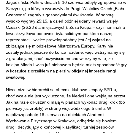
Jagodziński. Polki w dniach 5-10 czerwca odbyły zgrupowanie w
Szczyrku, po którym wyruszyły do Pragi. W stolicy Czech „Biało-
Czerwone” zagrały z gospodyniami dwukrotnie. W sobotę
wysoko wygrały 25:15, a dzień później udany rewanż wzięły
Czeszki (26:23 dla miejscowych). Zuza Krupa – czyli nominalna
lewoskrzydłowa ponownie była solidnym punktem naszej
reprezentacji i wielce prawdopodobny jest Jej wyjazd na
zbliżające się młodzieżowe Mistrzostwa Europy. Karty nie
zostały jednak jeszcze do końca rozdane, więc wstrzymamy się
z gratulacjami, choć oczywiście mocno wierzymy w to, że
kolejna Młoda Lwica już niebawem będzie miała sposobność gry
w koszulce z orzełkiem na piersi w oficjalnej imprezie rangi
światowej.
Nieco niżej w hierarchii są obecnie klubowe zespoły SPR-u,
choć wcale nie jest wykluczone, że kiedyś i one wejdą na szczyt.
Jak na razie olkuszanki mają w planach wykonać drugi krok (bo
pierwszy już zrobiły) w stronę wojewódzkiego triumfu. W
najbliższą sobotę 18 czerwca na obiektach Akademii
Wychowania Fizycznego w Krakowie, odbędzie się bowiem
drugi, decydujący o końcowej klasyfikacji turniej zespołów