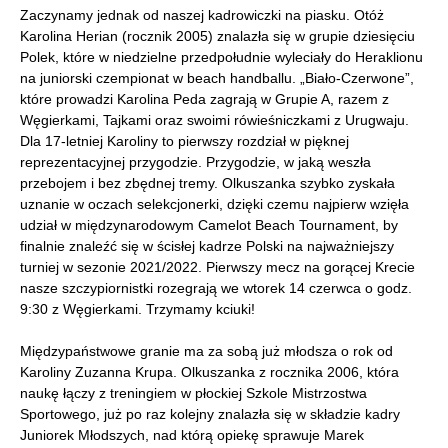
Zaczynamy jednak od naszej kadrowiczki na piasku. Otóż
Karolina Herian (rocznik 2005) znalazła się w grupie dziesięciu
Polek, które w niedzielne przedpołudnie wyleciały do Heraklionu
na juniorski czempionat w beach handballu. „Biało-Czerwone”,
które prowadzi Karolina Peda zagrają w Grupie A, razem z
Węgierkami, Tajkami oraz swoimi rówieśniczkami z Urugwaju.
Dla 17-letniej Karoliny to pierwszy rozdział w pięknej
reprezentacyjnej przygodzie. Przygodzie, w jaką weszła
przebojem i bez zbędnej tremy. Olkuszanka szybko zyskała
uznanie w oczach selekcjonerki, dzięki czemu najpierw wzięła
udział w międzynarodowym Camelot Beach Tournament, by
finalnie znaleźć się w ścisłej kadrze Polski na najważniejszy
turniej w sezonie 2021/2022. Pierwszy mecz na gorącej Krecie
nasze szczypiornistki rozegrają we wtorek 14 czerwca o godz.
9:30 z Węgierkami. Trzymamy kciuki!
Międzypaństwowe granie ma za sobą już młodsza o rok od
Karoliny Zuzanna Krupa. Olkuszanka z rocznika 2006, która
naukę łączy z treningiem w płockiej Szkole Mistrzostwa
Sportowego, już po raz kolejny znalazła się w składzie kadry
Juniorek Młodszych, nad którą opiekę sprawuje Marek