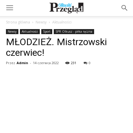
Strona główna
Newsy
Aktualności
Newsy
Aktualności
Sport
SPR Olkusz - piłka ręczna
MŁODZIEŻ. Mistrzowski
czerwiec!
Przez
Admin
-
14 czerwca 2022
231
0