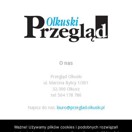
O nas
Przegląd Olkuski
ul. Marcina Bylicy 1/301
32-300 Olkusz
tel: 504 178 786
Napisz do nas:
biuro@przeglad.olkuski.pl
Ważne! Używamy plików cookies i podobnych rozwiązań
Podążaj za nami