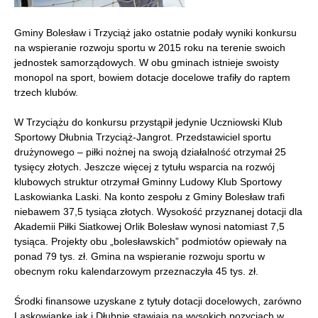
Gminy Bolesław i Trzyciąż jako ostatnie podały wyniki konkursu
na wspieranie rozwoju sportu w 2015 roku na terenie swoich
jednostek samorządowych. W obu gminach istnieje swoisty
monopol na sport, bowiem dotacje docelowe trafiły do raptem
trzech klubów.
W Trzyciążu do konkursu przystąpił jedynie Uczniowski Klub
Sportowy Dłubnia Trzyciąż-Jangrot. Przedstawiciel sportu
drużynowego – piłki nożnej na swoją działalność otrzymał 25
tysięcy złotych. Jeszcze więcej z tytułu wsparcia na rozwój
klubowych struktur otrzymał Gminny Ludowy Klub Sportowy
Laskowianka Laski. Na konto zespołu z Gminy Bolesław trafi
niebawem 37,5 tysiąca złotych. Wysokość przyznanej dotacji dla
Akademii Piłki Siatkowej Orlik Bolesław wynosi natomiast 7,5
tysiąca. Projekty obu „bolesławskich” podmiotów opiewały na
ponad 79 tys. zł. Gmina na wspieranie rozwoju sportu w
obecnym roku kalendarzowym przeznaczyła 45 tys. zł.
Środki finansowe uzyskane z tytuły dotacji docelowych, zarówno
Laskowiankę jak i Dłubnię stawiają na wysokich pozycjach w