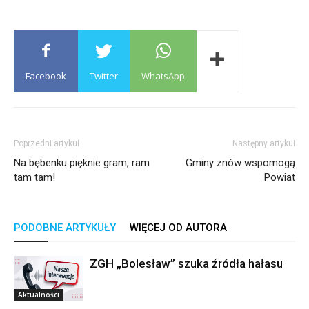
Facebook
Twitter
WhatsApp
Poprzedni artykuł
Następny artykuł
Na bębenku pięknie gram, ram
Gminy znów wspomogą
tam tam!
Powiat
PODOBNE ARTYKUŁY
WIĘCEJ OD AUTORA
ZGH „Bolesław” szuka źródła hałasu
Aktualności