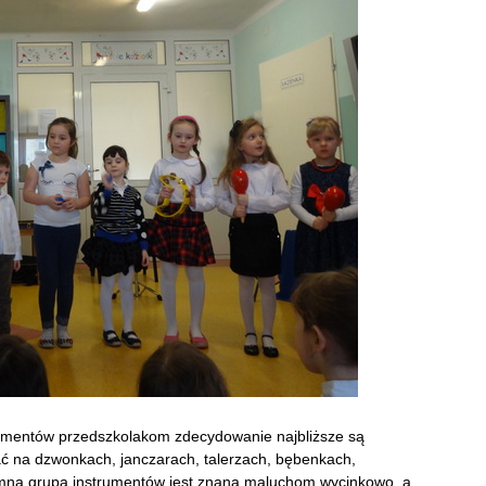
trumentów przedszkolakom zdecydowanie najbliższe są
ać na dzwonkach, janczarach, talerzach, bębenkach,
gromna grupa instrumentów jest znana maluchom wycinkowo, a