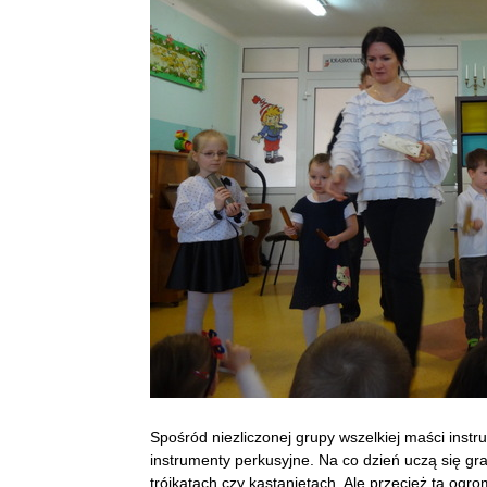
Spośród niezliczonej grupy wszelkiej maści ins
instrumenty perkusyjne. Na co dzień uczą się gr
trójkątach czy kastanietach. Ale przecież ta o