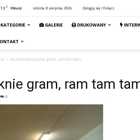
C
17.2
sobota, 8 sierpnia, 2026
Zaloguj się / Dołącz
Olkusz
KATEGORIE
GALERIE
DRUKOWANY
INTER
ONTAKT
usz
Na bębenku pięknie gram, ram tam tam!
knie gram, ram tam tam
0