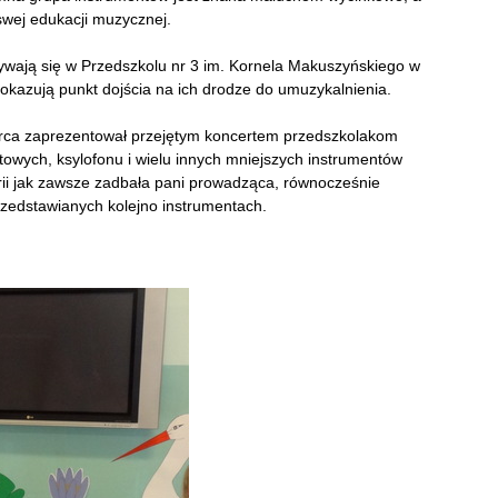
swej edukacji muzycznej.
ywają się w Przedszkolu nr 3 im. Kornela Makuszyńskiego w
okazują punkt dojścia na ich drodze do umuzykalnienia.
marca zaprezentował przejętym koncertem przedszkolakom
owych, ksylofonu i wielu innych mniejszych instrumentów
rii jak zawsze zadbała pani prowadząca, równocześnie
rzedstawianych kolejno instrumentach.