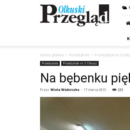
Przegląd
Olkuski
K
Strona główna
Przedszkola
Przedszkole nr 3 Olk
Przedszkola
Przedszkole nr 3 Olkusz
Na bębenku pię
Przez
Wiola Woźniczko
-
17 marca 2015
223