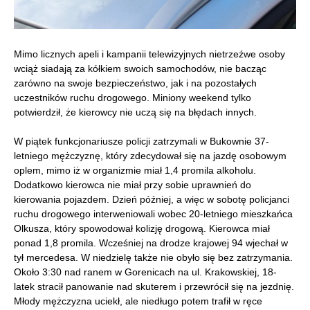
Mimo licznych apeli i kampanii telewizyjnych nietrzeźwe osoby
wciąż siadają za kółkiem swoich samochodów, nie bacząc
zarówno na swoje bezpieczeństwo, jak i na pozostałych
uczestników ruchu drogowego. Miniony weekend tylko
potwierdził, że kierowcy nie uczą się na błędach innych.
W piątek funkcjonariusze policji zatrzymali w Bukownie 37-
letniego mężczyznę, który zdecydował się na jazdę osobowym
oplem, mimo iż w organizmie miał 1,4 promila alkoholu.
Dodatkowo kierowca nie miał przy sobie uprawnień do
kierowania pojazdem. Dzień później, a więc w sobotę policjanci
ruchu drogowego interweniowali wobec 20-letniego mieszkańca
Olkusza, który spowodował kolizję drogową. Kierowca miał
ponad 1,8 promila. Wcześniej na drodze krajowej 94 wjechał w
tył mercedesa. W niedzielę także nie obyło się bez zatrzymania.
Około 3:30 nad ranem w Gorenicach na ul. Krakowskiej, 18-
latek stracił panowanie nad skuterem i przewrócił się na jezdnię.
Młody mężczyzna uciekł, ale niedługo potem trafił w ręce