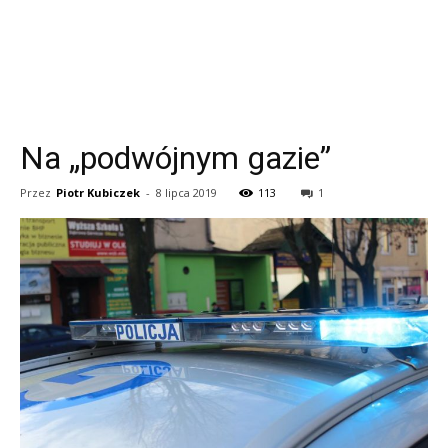
Na „podwójnym gazie”
Przez
Piotr Kubiczek
-
8 lipca 2019
113
1