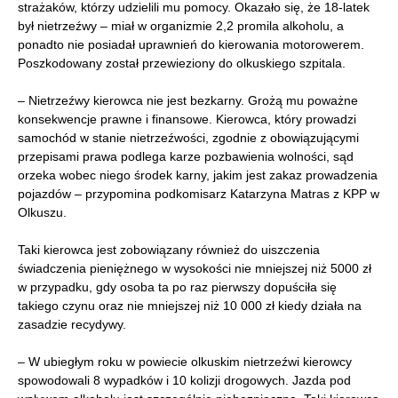
strażaków, którzy udzielili mu pomocy. Okazało się, że 18-latek
był nietrzeźwy – miał w organizmie 2,2 promila alkoholu, a
ponadto nie posiadał uprawnień do kierowania motorowerem.
Poszkodowany został przewieziony do olkuskiego szpitala.
– Nietrzeźwy kierowca nie jest bezkarny. Grożą mu poważne
konsekwencje prawne i finansowe. Kierowca, który prowadzi
samochód w stanie nietrzeźwości, zgodnie z obowiązującymi
przepisami prawa podlega karze pozbawienia wolności, sąd
orzeka wobec niego środek karny, jakim jest zakaz prowadzenia
pojazdów – przypomina podkomisarz Katarzyna Matras z KPP w
Olkuszu.
Taki kierowca jest zobowiązany również do uiszczenia
świadczenia pieniężnego w wysokości nie mniejszej niż 5000 zł
w przypadku, gdy osoba ta po raz pierwszy dopuściła się
takiego czynu oraz nie mniejszej niż 10 000 zł kiedy działa na
zasadzie recydywy.
– W ubiegłym roku w powiecie olkuskim nietrzeźwi kierowcy
spowodowali 8 wypadków i 10 kolizji drogowych. Jazda pod