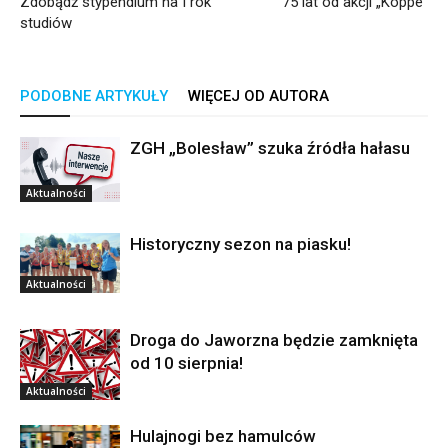
Zdobądź stypendium na I rok
75 lat od akcji „Koppe”
studiów
PODOBNE ARTYKUŁY
WIĘCEJ OD AUTORA
ZGH „Bolesław” szuka źródła hałasu
Aktualności
Historyczny sezon na piasku!
Aktualności
Droga do Jaworzna będzie zamknięta
od 10 sierpnia!
Aktualności
Hulajnogi bez hamulców