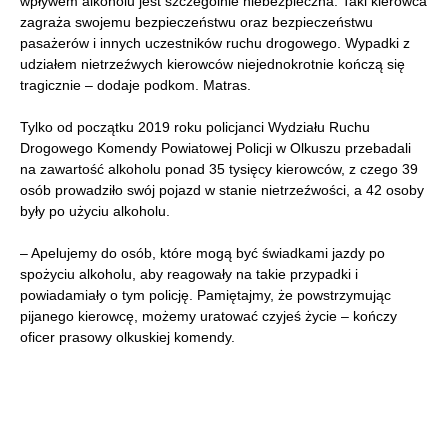
wpływem alkoholu jest szczególnie niebezpieczna. Taki kierowca
zagraża swojemu bezpieczeństwu oraz bezpieczeństwu
pasażerów i innych uczestników ruchu drogowego. Wypadki z
udziałem nietrzeźwych kierowców niejednokrotnie kończą się
tragicznie – dodaje podkom. Matras.
Tylko od początku 2019 roku policjanci Wydziału Ruchu
Drogowego Komendy Powiatowej Policji w Olkuszu przebadali
na zawartość alkoholu ponad 35 tysięcy kierowców, z czego 39
osób prowadziło swój pojazd w stanie nietrzeźwości, a 42 osoby
były po użyciu alkoholu.
– Apelujemy do osób, które mogą być świadkami jazdy po
spożyciu alkoholu, aby reagowały na takie przypadki i
powiadamiały o tym policję. Pamiętajmy, że powstrzymując
pijanego kierowcę, możemy uratować czyjeś życie – kończy
oficer prasowy olkuskiej komendy.