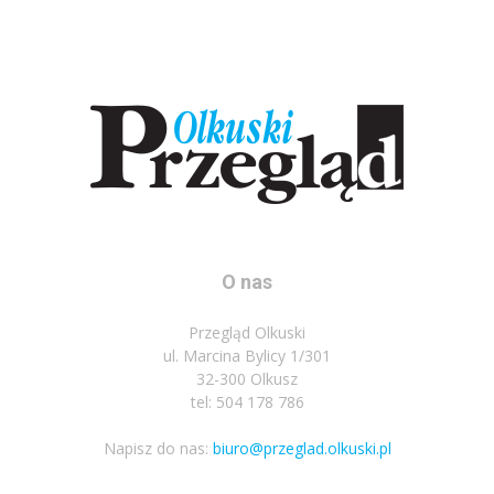
O nas
Przegląd Olkuski
ul. Marcina Bylicy 1/301
32-300 Olkusz
tel: 504 178 786
Napisz do nas:
biuro@przeglad.olkuski.pl