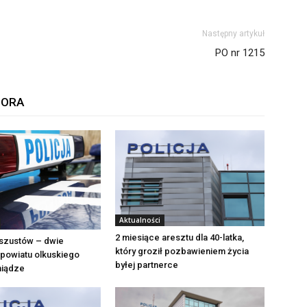
Następny artykuł
PO nr 1215
TORA
Aktualności
2 miesiące aresztu dla 40-latka,
szustów – dwie
który groził pozbawieniem życia
powiatu olkuskiego
byłej partnerce
eniądze