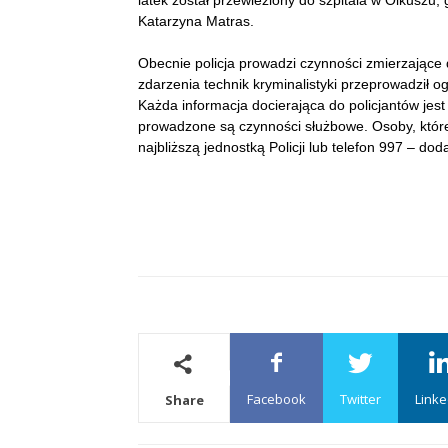
latek został przewieziony do szpitala w Olkusz
Katarzyna Matras.
Obecnie policja prowadzi czynności zmierzające
zdarzenia technik kryminalistyki przeprowadził o
Każda informacja docierająca do policjantów jes
prowadzone są czynności służbowe. Osoby, które 
najbliższą jednostką Policji lub telefon 997 – do
Facebook
Twitter
Linke
Share