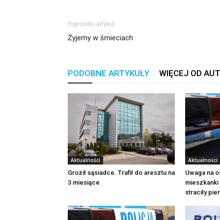
Poprzedni artykuł
Żyjemy w śmieciach
PODOBNE ARTYKUŁY
WIĘCEJ OD AU
Aktualności
Aktualności
Groził sąsiadce. Trafił do aresztu na
Uwaga na o
3 miesiące
mieszkanki 
straciły pi