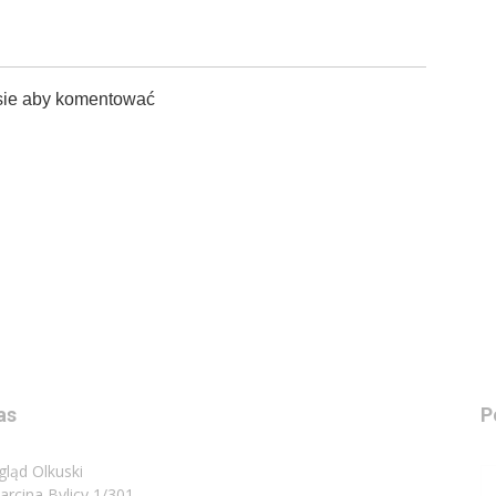
sie aby komentować
as
P
gląd Olkuski
Marcina Bylicy 1/301