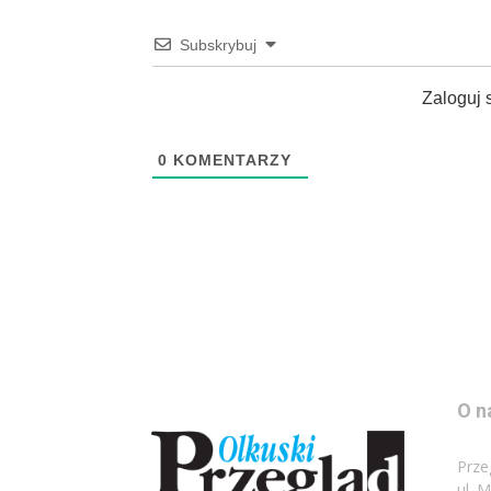
Subskrybuj
Zaloguj 
0
KOMENTARZY
O n
Prze
ul. 