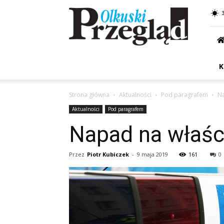
Przegląd
Olkuski
K
Strona główna
Aktualności
Pod paragrafem
Na
Aktualności
Pod paragrafem
Napad na właści
Przez
Piotr Kubiczek
-
9 maja 2019
161
0