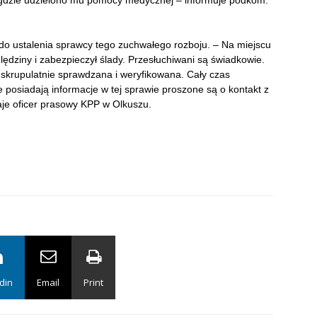
u, gdzie udzielono mu pomocy medycznej – informuje podkom.
 do ustalenia sprawcy tego zuchwałego rozboju. – Na miejscu
ględziny i zabezpieczył ślady. Przesłuchiwani są świadkowie.
t skrupulatnie sprawdzana i weryfikowana. Cały czas
posiadają informacje w tej sprawie proszone są o kontakt z
daje oficer prasowy KPP w Olkuszu.
din
Email
Print