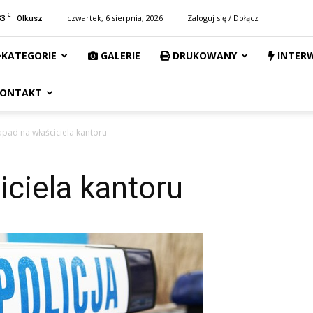
C
33
czwartek, 6 sierpnia, 2026
Zaloguj się / Dołącz
Olkusz
KATEGORIE
GALERIE
DRUKOWANY
INTER
ONTAKT
pad na właściciela kantoru
ciela kantoru