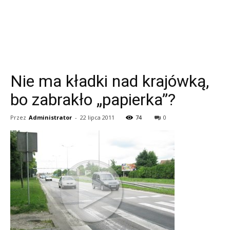
Nie ma kładki nad krajówką,
bo zabrakło „papierka”?
Przez
Administrator
-
22 lipca 2011
74
0