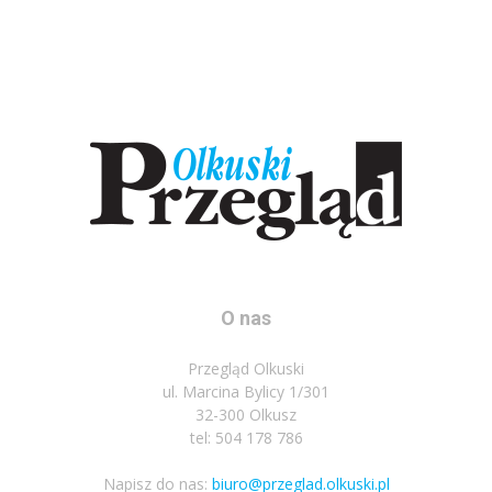
O nas
Przegląd Olkuski
ul. Marcina Bylicy 1/301
32-300 Olkusz
tel: 504 178 786
Napisz do nas:
biuro@przeglad.olkuski.pl