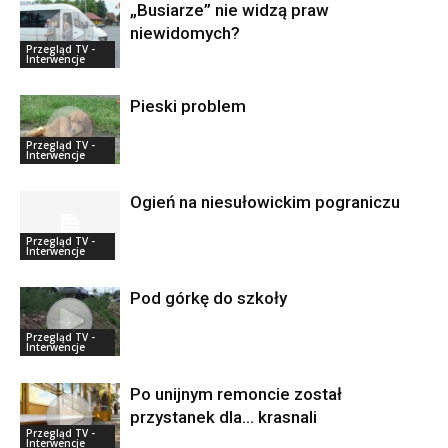
„Busiarze” nie widzą praw
niewidomych?
Przegląd TV -
Interwencje
Pieski problem
Przegląd TV -
Interwencje
Ogień na niesułowickim pograniczu
Przegląd TV -
Interwencje
Pod górkę do szkoły
Przegląd TV -
Interwencje
Po unijnym remoncie został
przystanek dla… krasnali
Przegląd TV -
Interwencje