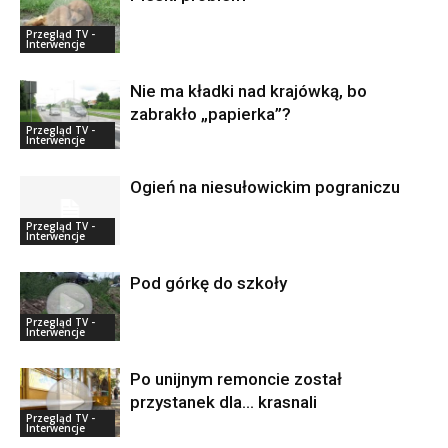
Przegląd TV -
Interwencje
Nie ma kładki nad krajówką, bo
zabrakło „papierka”?
Przegląd TV -
Interwencje
Ogień na niesułowickim pograniczu
Przegląd TV -
Interwencje
Pod górkę do szkoły
Przegląd TV -
Interwencje
Po unijnym remoncie został
przystanek dla… krasnali
Przegląd TV -
Interwencje