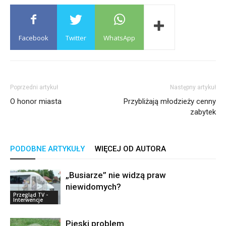
Facebook
Twitter
WhatsApp
Poprzedni artykuł
Następny artykuł
O honor miasta
Przybliżają młodzieży cenny
zabytek
PODOBNE ARTYKUŁY
WIĘCEJ OD AUTORA
„Busiarze” nie widzą praw
niewidomych?
Przegląd TV -
Interwencje
Pieski problem