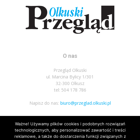
O nas
Przegląd Olkuski
ul. Marcina Bylicy 1/301
32-300 Olkusz
tel: 504 178 786
Napisz do nas:
biuro@przeglad.olkuski.pl
Ważne! Używamy plików cookies i podobnych rozwiązań
Podążaj za nami
technologicznych, aby personalizować zawartość i treści
reklamowe, a także do dostarczenia funkcji związanych z