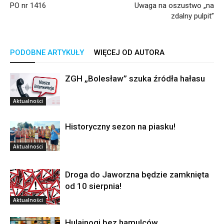
PO nr 1416
Uwaga na oszustwo „na
zdalny pulpit”
PODOBNE ARTYKUŁY
WIĘCEJ OD AUTORA
ZGH „Bolesław” szuka źródła hałasu
Aktualności
Historyczny sezon na piasku!
Aktualności
Droga do Jaworzna będzie zamknięta
od 10 sierpnia!
Aktualności
Hulajnogi bez hamulców