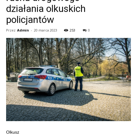
działania olkuskich
policjantów
Przez
Admin
-
20 marca 2023
253
0
Olkusz