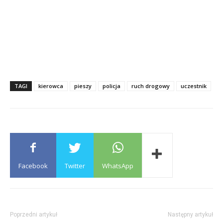
TAGI
kierowca
pieszy
policja
ruch drogowy
uczestnik
Facebook
Twitter
WhatsApp
Poprzedni artykuł
Następny artykuł