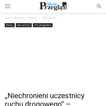
Strona główna
Newsy
Aktualności
Newsy
Aktualności
Pod paragrafem
„Niechronieni uczestnicy
ruchu drogowego” –