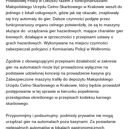
Powiatowej Policji w Olkuszu razem z funkcjonariuszami
Małopolskiego Urzędu Celno-Skarbowego w Krakowie weszli do
jednego z lokali usługowych, gdzie jak się okazało, znajdowały
się trzy automaty do gier. Dalsze czynności podjęte przez
funkcjonariuszy organu celnego potwierdziły, że są to maszyny
służące do urządzania gier hazardowych, mające charakter gier
losowych, działające w sprzeczności z przepisami ustawy o
grach hazardowych. Wykonywane na miejscu czynności
zabezpieczali policjanci z Komisariatu Policji w Wolbromiu.
Zgodnie z obowiązującymi przepisami działalność w zakresie
gier na automatach może być prowadzona wyłącznie na
podstawie udzielonej koncesji na prowadzenie kasyna gry.
Zabezpieczone maszyny trafiły do depozytu Małopolskiego
Urzędu Celno-Skarbowego w Krakowie, który będzie prowadził
postępowanie w tej sprawie w kierunku popełnienia
przestępstwa określonego w przepisach kodeksu karnego
skarbowego.
Przypomnijmy i podsumujmy: podmioty prywatne nie mogą
urządzać gier na automatach poza kasynami. Za posiadanie
nielegalnych automatów w lokalach gastronomicznych,