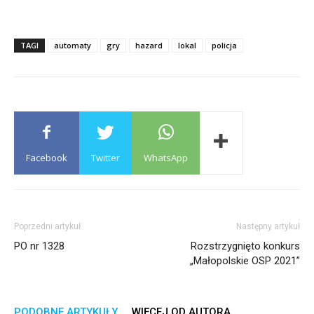
TAGI
automaty
gry
hazard
lokal
policja
Facebook
Twitter
WhatsApp
Poprzedni artykuł
Następny artykuł
PO nr 1328
Rozstrzygnięto konkurs
„Małopolskie OSP 2021”
PODOBNE ARTYKUŁY
WIĘCEJ OD AUTORA