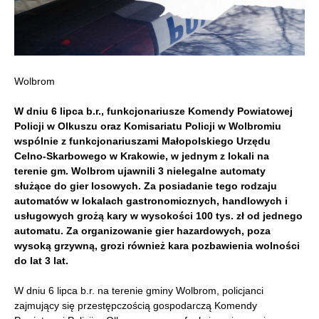
Wolbrom
W dniu 6 lipca b.r., funkcjonariusze Komendy Powiatowej
Policji w Olkuszu oraz Komisariatu Policji w Wolbromiu
wspólnie z funkcjonariuszami Małopolskiego Urzędu
Celno-Skarbowego w Krakowie, w jednym z lokali na
terenie gm. Wolbrom ujawnili 3 nielegalne automaty
służące do gier losowych. Za posiadanie tego rodzaju
automatów w lokalach gastronomicznych, handlowych i
usługowych grożą kary w wysokości 100 tys. zł od jednego
automatu. Za organizowanie gier hazardowych, poza
wysoką grzywną, grozi również kara pozbawienia wolności
do lat 3 lat.
W dniu 6 lipca b.r. na terenie gminy Wolbrom, policjanci
zajmujący się przestępczością gospodarczą Komendy