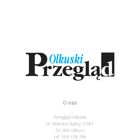
O nas
Przegląd Olkuski
ul. Marcina Bylicy 1/301
32-300 Olkusz
tel: 504 178 786