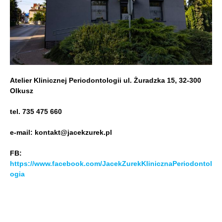
Atelier Klinicznej Periodontologii ul. Żuradzka 15, 32-300
Olkusz
tel. 735 475 660
e-mail: kontakt@jacekzurek.pl
FB:
https://www.facebook.com/JacekZurekKlinicznaPeriodontol
ogia