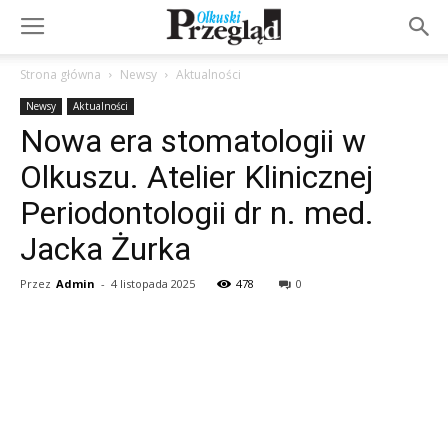
Strona główna
Newsy
Aktualności
Newsy
Aktualności
Nowa era stomatologii w
Olkuszu. Atelier Klinicznej
Periodontologii dr n. med.
Jacka Żurka
Przez
Admin
-
4 listopada 2025
478
0