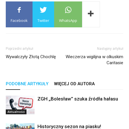
Facebook
Twitter
WhatsApp
Poprzedni artykuł
Następny artykuł
Wywalczyły Złotą Chochlę
Wieczerza wigilijna w olkuskim
Caritasie
PODOBNE ARTYKUŁY
WIĘCEJ OD AUTORA
ZGH „Bolesław” szuka źródła hałasu
Aktualności
Historyczny sezon na piasku!