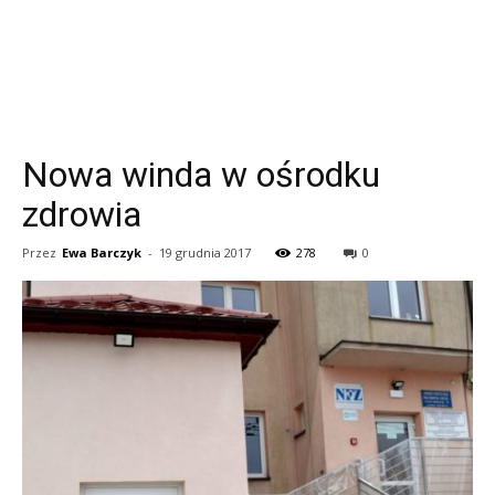
Nowa winda w ośrodku
zdrowia
Przez
Ewa Barczyk
-
19 grudnia 2017
278
0