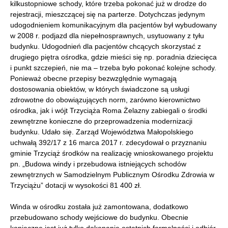
kilkustopniowe schody, które trzeba pokonać już w drodze do
rejestracji, mieszczącej się na parterze. Dotychczas jedynym
udogodnieniem komunikacyjnym dla pacjentów był wybudowany
w 2008 r. podjazd dla niepełnosprawnych, usytuowany z tyłu
budynku. Udogodnień dla pacjentów chcących skorzystać z
drugiego piętra ośrodka, gdzie mieści się np. poradnia dziecięca
i punkt szczepień, nie ma – trzeba było pokonać kolejne schody.
Ponieważ obecne przepisy bezwzględnie wymagają
dostosowania obiektów, w których świadczone są usługi
zdrowotne do obowiązujących norm, zarówno kierownictwo
ośrodka, jak i wójt Trzyciąża Roma Żelazny zabiegali o środki
zewnętrzne konieczne do przeprowadzenia modernizacji
budynku. Udało się. Zarząd Województwa Małopolskiego
uchwałą 392/17 z 16 marca 2017 r. zdecydował o przyznaniu
gminie Trzyciąż środków na realizację wnioskowanego projektu
pn. „Budowa windy i przebudowa istniejących schodów
zewnętrznych w Samodzielnym Publicznym Ośrodku Zdrowia w
Trzyciążu” dotacji w wysokości 81 400 zł.
Winda w ośrodku została już zamontowana, dodatkowo
przebudowano schody wejściowe do budynku. Obecnie
konieczne jest już tylko dokonanie ostatnich formalności i odbiór