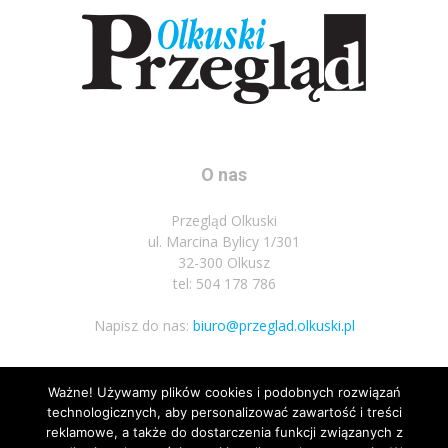
O nas
Przegląd Olkuski
ul. Marcina Bylicy 1/301
32-300 Olkusz
tel: 504 178 786
Napisz do nas:
biuro@przeglad.olkuski.pl
Ważne! Używamy plików cookies i podobnych rozwiązań
Podążaj za nami
technologicznych, aby personalizować zawartość i treści
reklamowe, a także do dostarczenia funkcji związanych z